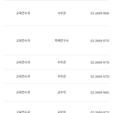
명,
교
직
육
위/
연
교육연수과
사무관
02-2669-9684
직
수
급,
과
전
어
화,
문
담
연
당
구
교육연수과
학예연구사
02-2669-9735
업
실
무)
어
문
연
구
교육연수과
주무관
02-2669-9736
과
어
문
교육연수과
주무관
02-2669-9758
연
구
과
(사
교육연수과
공무직
02-2669-9662
전
팀)
언
어
정
교육연수과
공무직
02-2669-9729