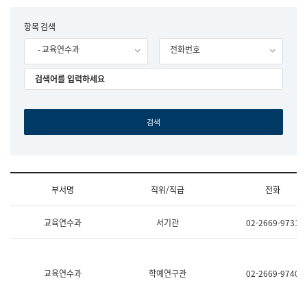
립
국
F
항목 검색
어
o
원
- 교육연수과
전화번호
r
조
m
직
도
국
어
원
원
장
기
획
연
수
부서명
직위/직급
전화
부
기
조
획
교육연수과
서기관
02-2669-9731
직
운
및
영
업
과
무
공
소
공
교육연수과
학예연구관
02-2669-9740
개
언
(부
어
서
과