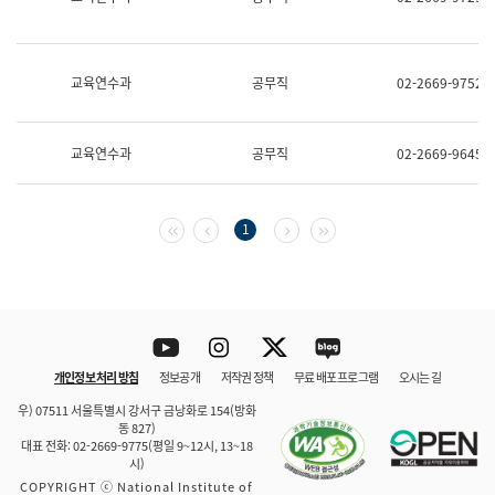
보
과
한
국
교육연수과
공무직
02-2669-9752
어
진
흥
과
교육연수과
공무직
02-2669-9645
수
어
점
자
첫 페이지
이전 페이지
다음 페이지
마지막 페이지
1
진
흥
과
Youtube
Instagram
Twitter
blog
개인정보 처리 방침
정보공개
저작권 정책
무료 배포 프로그램
오시는 길
바로 가기
문체부와 소속기관
우) 07511 서울특별시 강서구 금낭화로 154(방화
동 827)
대표 전화: 02-2669-9775(평일 9~12시, 13~18
시)
COPYRIGHT ⓒ National Institute of