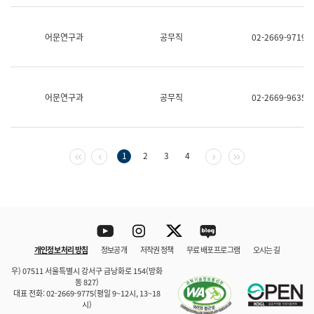
보
과
한
어문연구과
공무직
02-2669-9719
국
어
진
흥
과
어문연구과
공무직
02-2669-9635
수
어
점
자
진
첫 페이지
이전 페이지
다음 페이지
마지막 페이지
1
2
3
4
흥
과
Youtube
Instagram
Twitter
blog
개인정보 처리 방침
정보공개
저작권 정책
무료 배포 프로그램
오시는 길
바로 가기
문체부와 소속기관
우) 07511 서울특별시 강서구 금낭화로 154(방화
동 827)
대표 전화: 02-2669-9775(평일 9~12시, 13~18
시)