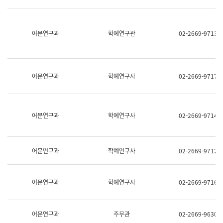
명,
교
직
육
위/
연
직
어문연구과
학예연구관
02-2669-9713
수
급,
과
전
어
화,
문
담
연
당
구
어문연구과
학예연구사
02-2669-9717
업
실
무)
어
문
연
어문연구과
학예연구사
02-2669-9714
구
과
어
문
어문연구과
학예연구사
02-2669-9712
연
구
과
(사
어문연구과
학예연구사
02-2669-9716
전
팀)
언
어
어문연구과
주무관
02-2669-9630
정