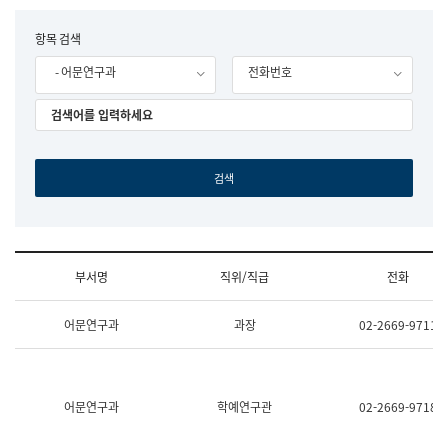
립
국
F
항목 검색
어
o
원
- 어문연구과
전화번호
r
조
m
직
도
국
어
원
원
장
기
획
연
수
부서명
직위/직급
전화
부
기
조
획
어문연구과
과장
02-2669-9711
직
운
및
영
업
과
무
공
소
공
어문연구과
학예연구관
02-2669-9718
개
언
(부
어
서
과