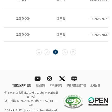
보
과
한
국
교육연수과
공무직
02-2669-9752
어
진
흥
과
교육연수과
공무직
02-2669-9645
수
어
점
자
첫 페이지
이전 페이지
다음 페이지
마지막 페이지
1
진
흥
과
Youtube
Instagram
Twitter
blog
개인정보 처리 방침
정보공개
저작권 정책
무료 배포 프로그램
오시는 길
바로 가기
문체부와 소속기관
우) 07511 서울특별시 강서구 금낭화로 154(방화
동 827)
대표 전화: 02-2669-9775(평일 9~12시, 13~18
시)
COPYRIGHT ⓒ National Institute of