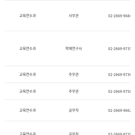
명,
교
직
육
위/
연
교육연수과
사무관
02-2669-9684
직
수
급,
과
전
어
화,
문
담
연
당
구
교육연수과
학예연구사
02-2669-9735
업
실
무)
어
문
연
구
교육연수과
주무관
02-2669-9736
과
어
문
교육연수과
주무관
02-2669-9758
연
구
과
(사
교육연수과
공무직
02-2669-9662
전
팀)
언
어
정
교육연수과
공무직
02-2669-9729