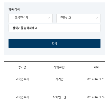
립
국
F
항목 검색
어
o
원
- 교육연수과
전화번호
r
조
m
직
도
국
어
원
원
장
기
획
연
수
부서명
직위/직급
전화
부
기
조
획
교육연수과
서기관
02-2669-9731
직
운
및
영
업
과
무
공
소
공
교육연수과
학예연구관
02-2669-9740
개
언
(부
어
서
과