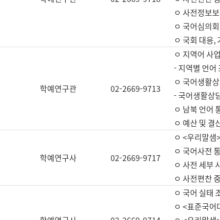
ㅇ 사전정보보
ㅇ 국어심의회
ㅇ 국회 대응,
ㅇ 지역어 사
- 지역별 언어
ㅇ 국어생활상
학예연구관
02-2669-9713
- 국어생활상담
ㅇ 남북 언어 
ㅇ 예산 및 결산(
ㅇ <우리말샘>
ㅇ 국어사전 통
학예연구사
02-2669-9717
ㅇ 사전 세부 사
ㅇ 사전편찬 
ㅇ 국어 실태 
ㅇ <표준국어