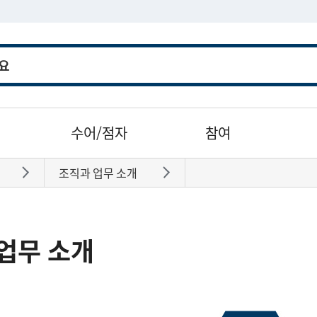
수어/점자
참여
조직과 업무 소개
바로가기
바로가기
업무 소개