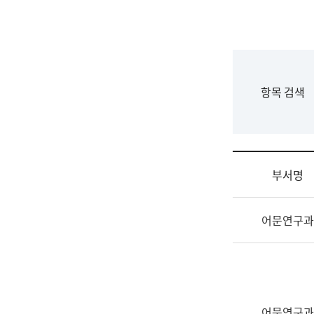
국
립
국
어
원
F
항목 검색
조
o
직
r
도
m
국
어
부서명
원
원
조
장
어문연구과
직
기
및
획
업
연
무
수
소
부
개
기
어문연구과