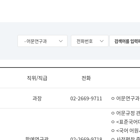
- 어문연구과
전화번호
직위/직급
전화
과장
02-2669-9711
ㅇ 어문연구과
ㅇ 어문규정 
ㅇ <표준국어
ㅇ <국어 어원
학예연구관
02-2669-9718
ㅇ 사전편찬 