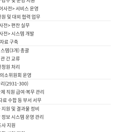
 감수 및 운영 지원
국어사전> 서비스 운영
민원 및 대외 협력 업무
사전> 편찬 실무
사전> 시스템 개발
자료 구축
스템(3개) 총괄
관 간 교류
민청원 처리
의소위원회 운영
(2931-300)
제 직원 급여·복무 관리
 자료 수합 등 부서 서무
 지원 및 결과물 정비
 정보 시스템 운영 관리
조사 지원