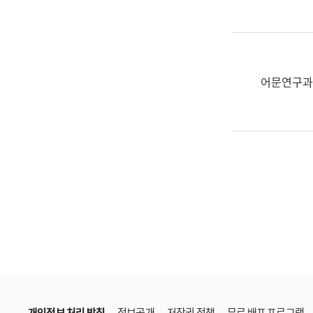
한
국
어
진
흥
어문연구과
과
수
어
점
자
진
흥
과
개인정보 처리 방침
정보공개
저작권 정책
무료 배포 프로그램