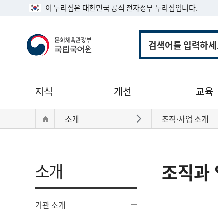
이 누리집은 대한민국 공식 전자정부 누리집입니다.
통
합
검
색
주
지식
개선
교육
메
뉴
현
Home
소개
조직·사업 소개
바로가기
재
위
치:
소개
조직과 
기관 소개