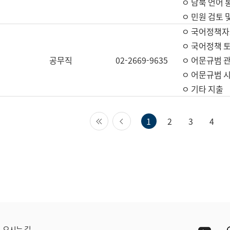
ㅇ 남북 언어 
ㅇ 민원 검토 
ㅇ 국어정책자
ㅇ 국어정책 
공무직
02-2669-9635
ㅇ 어문규범 
ㅇ 어문규범 
ㅇ 기타 지출
첫 페이지
이전 페이지
1
2
3
4
Yout
오시는 길