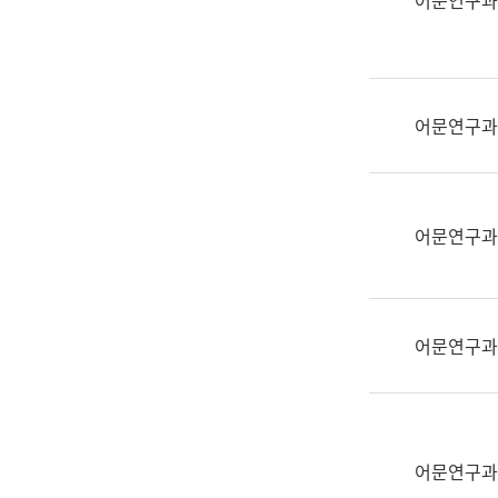
어문연구과
실
어
문
연
구
어문연구과
과
어
문
연
어문연구과
구
과
(사
전
어문연구과
팀)
언
어
정
보
어문연구과
과