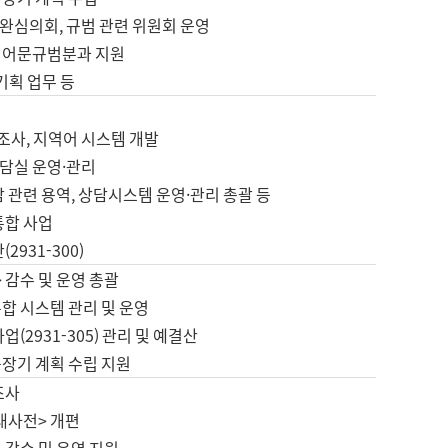
완심의회, 규범 관련 위원회 운영
 어문규범분과 지원
 기획 업무 등
업
 조사, 지역어 시스템 개발
담실 운영·관리
 관련 용역, 상담시스템 운영·관리 총괄 등
통합 사업
2931-300)
 감수 및 운영 총괄
합 시스템 관리 및 운영
업(2931-305) 관리 및 예결산
중장기 계획 수립 지원
조사
대사전> 개편