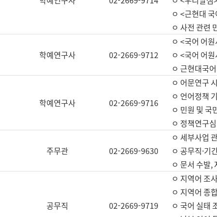
학예연구사
02-2669-9714
ㅇ <우리말샘>
ㅇ <근현대 
ㅇ 사전 관련 
ㅇ <국어 어원
학예연구사
02-2669-9712
ㅇ <국어 어원
ㅇ 근현대국어
ㅇ 어문연구 시
ㅇ 언어정책 기
학예연구사
02-2669-9716
ㅇ 민원 및 국
ㅇ 정책연구심
ㅇ 세부사업 관리
주무관
02-2669-9630
ㅇ 공무직·기간
ㅇ 문서 수발,
ㅇ 지역어 조사
ㅇ 지역어 종합
공무직
02-2669-9719
ㅇ 국어 실태 