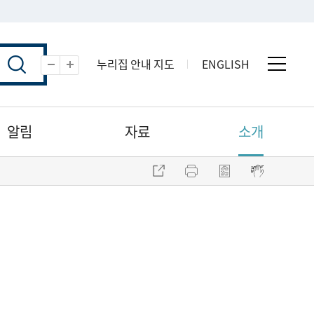
누리집 안내 지도
ENGLISH
전체 
축소
확대
알림
자료
소개
주소 복사
프린트
점자파일 내려받기
점자뷰어 보