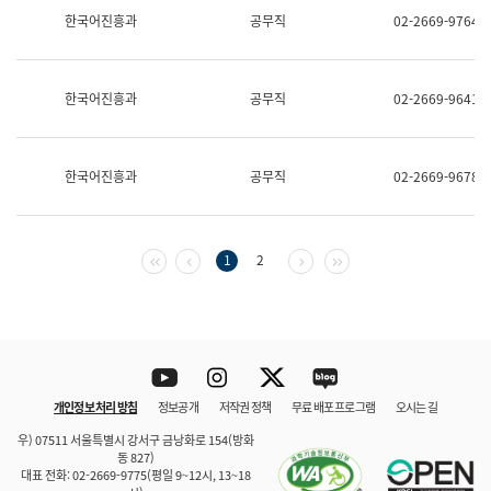
보
한국어진흥과
공무직
02-2669-9764
과
한
국
어
한국어진흥과
공무직
02-2669-9641
진
흥
과
수
한국어진흥과
공무직
02-2669-9678
어
점
자
진
흥
첫 페이지
이전 페이지
다음 페이지
마지막 페이지
1
2
과
Youtube
Instagram
Twitter
blog
개인정보 처리 방침
정보공개
저작권 정책
무료 배포 프로그램
오시는 길
바로 가기
문체부와 소속기관
우) 07511 서울특별시 강서구 금낭화로 154(방화
동 827)
대표 전화: 02-2669-9775(평일 9~12시, 13~18