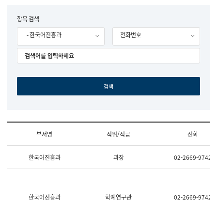
립
국
F
항목 검색
어
o
원
- 한국어진흥과
전화번호
r
조
m
직
도
국
어
원
원
장
기
획
연
수
부서명
직위/직급
전화
부
기
조
획
한국어진흥과
과장
02-2669-9742
직
운
및
영
업
과
무
공
소
공
한국어진흥과
학예연구관
02-2669-9742
개
언
(부
어
서
과