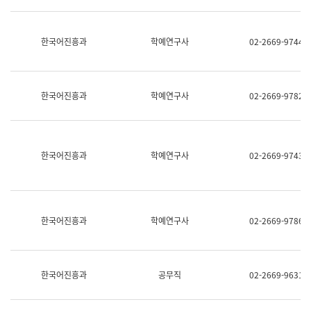
명,
교
직
육
위/
연
한국어진흥과
학예연구사
02-2669-9744
직
수
급,
과
전
어
화,
문
담
연
한국어진흥과
학예연구사
02-2669-9782
당
구
업
실
무)
어
문
연
한국어진흥과
학예연구사
02-2669-9743
구
과
어
문
연
한국어진흥과
학예연구사
02-2669-9786
구
과
(사
전
팀)
한국어진흥과
공무직
02-2669-9631
언
어
정