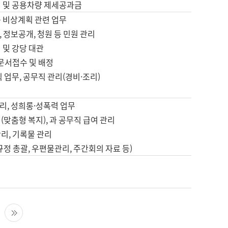
영 및 공용차량 제세공과금
등 비상계획 관련 업무
 정보공개, 청원 등 민원 관리
 및 강당 대관
 문서접수 및 배정
직 업무, 공무직 관리(경비·조리)
영
리, 성희롱·성폭력 업무
(맞춤형 복지), 과 공무직 급여 관리
리, 기록물 관리
규정 총괄, 우편물관리, 주간회의 자료 등)
영
다음 페이지
마지막 페이지