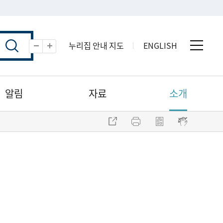
누리집 안내 지도
ENGLISH
전체 
축소
확대
알림
자료
소개
주소 복사
프린트
점자파일 내려받기
점자뷰어 보