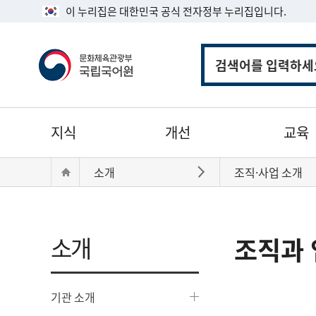
이 누리집은 대한민국 공식 전자정부 누리집입니다.
통
합
검
색
주
지식
개선
교육
메
뉴
현
Home
소개
조직·사업 소개
바로가기
재
위
치:
소개
조직과 
기관 소개