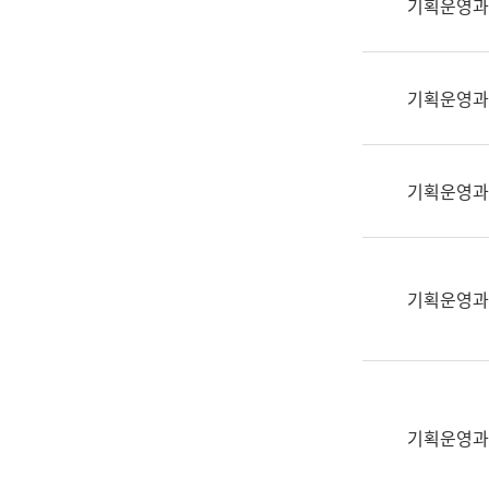
기획운영과
(부
획
서
운
명,
영
직
기획운영과
과
위/
공
직
공
급,
언
기획운영과
전
어
화,
과
담
교
당
육
기획운영과
업
연
무)
수
과
어
문
기획운영과
연
구