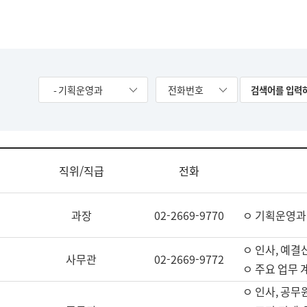
- 기획운영과
전화번호
직위/직급
전화
과장
02-2669-9770
ㅇ 기획운영과
ㅇ 인사, 예결산
사무관
02-2669-9772
ㅇ 주요 업무 
ㅇ 인사, 공무