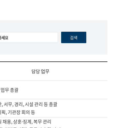
담당 업무
 업무 총괄
, 서무, 경리, 시설 관리 등 총괄
계획, 기관장 회의 등
원 채용, 상훈·징계, 복무 관리