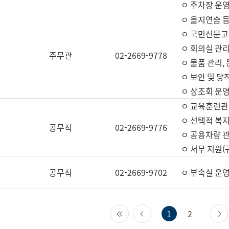
ㅇ 주차장 운
ㅇ 을지연습 
ㅇ 국민신문고,
ㅇ 회의실 관리
주무관
02-2669-9778
ㅇ 물품 관리,
ㅇ 보안 및 당
ㅇ 상조회 운
ㅇ 교육훈련관
ㅇ 선택적 복지
공무직
02-2669-9776
ㅇ 공용차량 관
ㅇ 서무 지원(
공무직
02-2669-9702
ㅇ 부속실 운
첫 페이지
이전 페이지
1
2