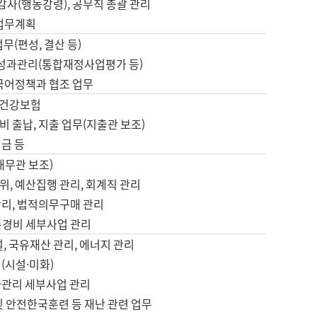
 감사(행동강령), 공무직 총괄 관리
 업무계획
업무(편성, 결산 등)
, 성과관리(통합재정사업평가 등)
 국어정책과 협조 업무
, 건강보험
 출납, 지출 업무(지출관 보조)
금 등
재무관 보조)
, 예산집행 관리, 회계직 관리
관리, 법적의무구매 관리
본경비 세부사업 관리
설, 국유재산 관리, 에너지 관리
(시설·미화)
사관리 세부사업 관리
및 안전한국훈련 등 재난 관련 업무