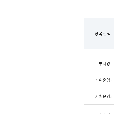
국
립
국
어
원
F
항목 검색
조
o
직
r
도
m
국
어
부서명
원
원
조
장
기획운영과
직
기
및
획
업
연
기획운영과
무
수
소
부
개
기