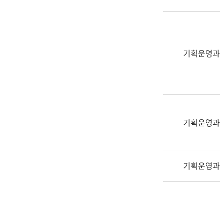
실
어
문
연
구
기획운영과
과
어
문
연
구
과
기획운영과
(사
전
팀)
기획운영과
언
어
정
보
과