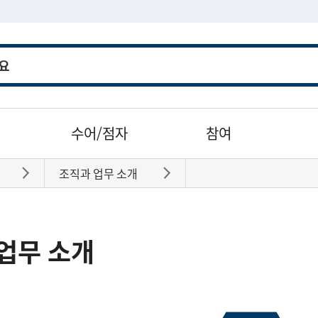
수어/점자
참여
조직과 업무 소개
바로가기
바로가기
업무 소개