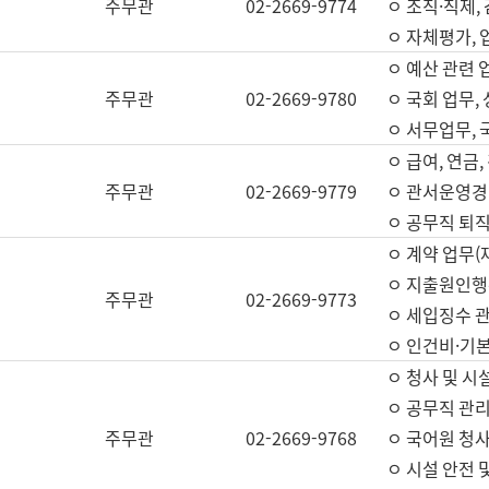
주무관
02-2669-9774
ㅇ 조직·직제,
ㅇ 자체평가,
ㅇ 예산 관련 
주무관
02-2669-9780
ㅇ 국회 업무
ㅇ 서무업무,
ㅇ 급여, 연금
주무관
02-2669-9779
ㅇ 관서운영경비
ㅇ 공무직 퇴직
ㅇ 계약 업무(
ㅇ 지출원인행위
주무관
02-2669-9773
ㅇ 세입징수 
ㅇ 인건비·기
ㅇ 청사 및 시
ㅇ 공무직 관리
주무관
02-2669-9768
ㅇ 국어원 청
ㅇ 시설 안전 