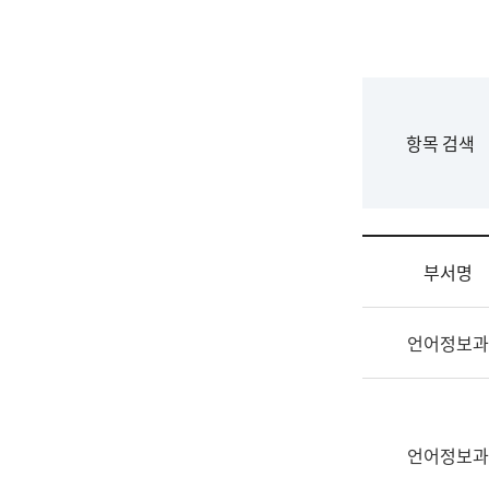
국
립
국
어
원
F
항목 검색
조
o
직
r
도
m
국
어
부서명
원
원
조
장
언어정보과
직
기
및
획
업
연
무
수
소
언어정보과
부
개
기