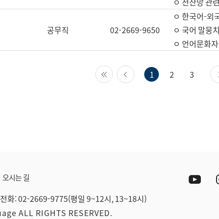
ㅇ 전산망 관련
ㅇ 한국어-외
공무직
02-2669-9650
ㅇ 국어 말뭉치
ㅇ 언어문화자원
첫 페이지
이전 페이지
1
2
3
Yout
오시는 길
전화: 02-2669-9775(평일 9~12시, 13~18시)
guage ALL RIGHTS RESERVED.