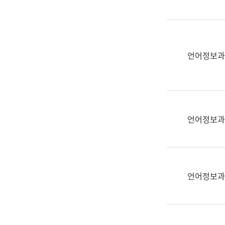
(부
획
서
운
명,
영
직
과
위/
언어정보과
공
직
공
급,
언
전
어
화,
과
담
교
언어정보과
당
육
업
연
무)
수
과
언어정보과
어
문
연
구