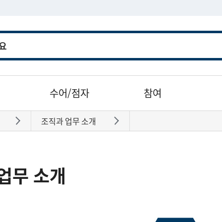
수어/점자
참여
조직과 업무 소개
바로가기
바로가기
업무 소개