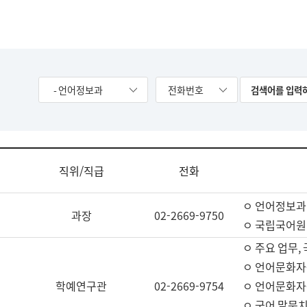
- 언어정보과
전화번호
직위/직급
전화
ㅇ 언어정보과
과장
02-2669-9750
ㅇ 국립국어원
ㅇ 주요 업무,
ㅇ 언어문화자
학예연구관
02-2669-9754
ㅇ 언어문화자
ㅇ 국어 말뭉치