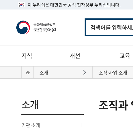
이 누리집은 대한민국 공식 전자정부 누리집입니다.
통
합
검
색
주
지식
개선
교육
메
뉴
현
Home
소개
조직·사업 소개
바로가기
재
위
치:
소개
조직과 
기관 소개