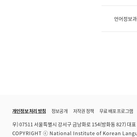
한
국
어
언어정보과
진
흥
과
수
어
점
자
진
흥
과
개인정보 처리 방침
정보공개
저작권 정책
무료 배포 프로그램
우) 07511 서울특별시 강서구 금낭화로 154(방화동 827)
대표 
COPYRIGHT ⓒ National Institute of Korean Lan