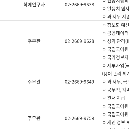
ㅇ 인공지능의
학예연구사
02-2669-9638
ㅇ 말뭉치 원자
ㅇ 과 서무 지
ㅇ 정보화 예산
ㅇ 공공데이터 
주무관
02-2669-9628
ㅇ 성과 관리(
ㅇ 국립국어원
ㅇ 국가정보자
ㅇ 세부사업(
(용어 관리 체
주무관
02-2669-9649
ㅇ 과 서무, 
ㅇ 공무직, 계
ㅇ 관서 지급
ㅇ 국립국어원
ㅇ 국립국어원
주무관
02-2669-9759
ㅇ 개인 정보 