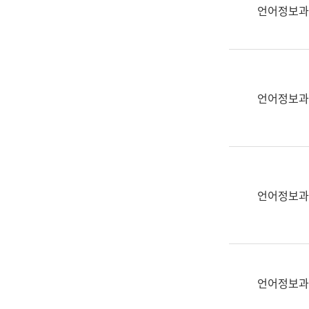
실
언어정보과
어
문
연
구
과
언어정보과
어
문
연
구
과
(사
언어정보과
전
팀)
언
어
정
언어정보과
보
과