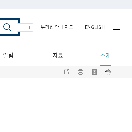
누리집 안내 지도
ENGLISH
전체 
축소
확대
알림
자료
소개
주소 복사
프린트
점자파일 내려받기
점자뷰어 보