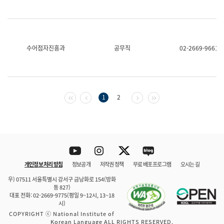
수어점자진흥과
공무직
02-2669-9661
첫 페이지
이전 페이지
다음 페이지
마지막 페이지
1
2
Youtube
Instagram
Twitter
blog
개인정보 처리 방침
정보공개
저작권 정책
무료 배포 프로그램
오시는 길
바로 가기
문체부와 소속기관
우) 07511 서울특별시 강서구 금낭화로 154(방화
동 827)
대표 전화: 02-2669-9775(평일 9~12시, 13~18
시)
COPYRIGHT ⓒ National Institute of
Korean Language ALL RIGHTS RESERVED.