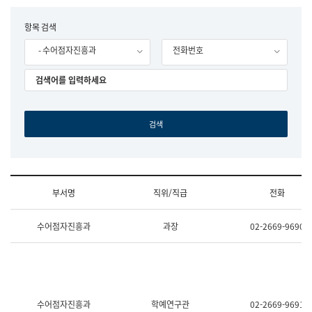
립
국
F
항목 검색
어
o
원
- 수어점자진흥과
전화번호
r
조
m
직
도
국
어
원
원
장
기
획
연
수
부서명
직위/직급
전화
부
기
조
획
수어점자진흥과
과장
02-2669-9690
직
운
및
영
업
과
무
공
소
공
개
언
(부
어
수어점자진흥과
학예연구관
02-2669-9691
서
과