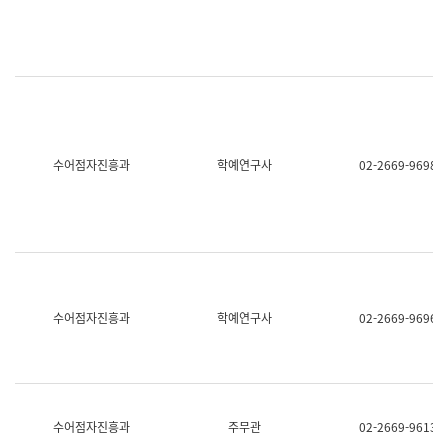
명,
교
직
육
위/
연
직
수
급,
과
전
어
화,
문
담
연
당
구
수어점자진흥과
학예연구사
02-2669-9698
업
실
무)
어
문
연
구
과
어
문
연
수어점자진흥과
학예연구사
02-2669-9696
구
과
(사
전
팀)
언
어
수어점자진흥과
주무관
02-2669-9613
정