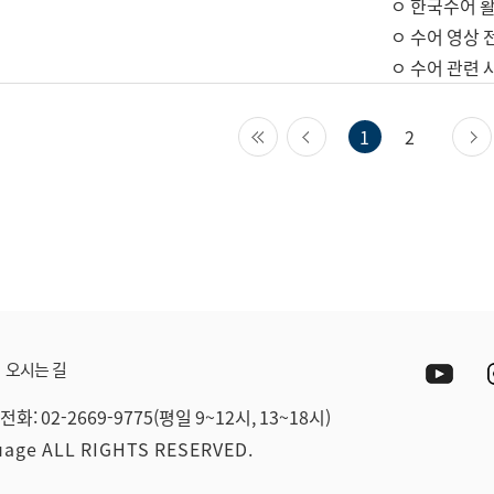
ㅇ 한국수어 활
ㅇ 수어 영상 
ㅇ 수어 관련 
첫 페이지
이전 페이지
1
2
Yout
오시는 길
전화: 02-2669-9775(평일 9~12시, 13~18시)
guage ALL RIGHTS RESERVED.