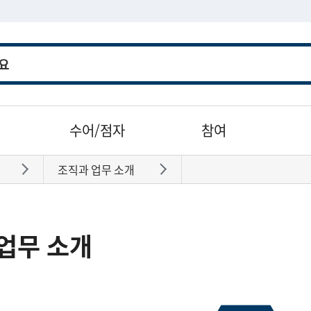
수어/점자
참여
조직과 업무 소개
바로가기
바로가기
업무 소개