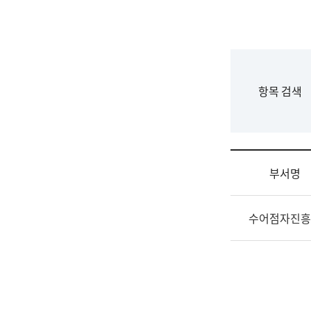
국
립
국
어
원
F
항목 검색
조
o
직
r
도
m
국
어
부서명
원
원
조
장
수어점자진흥
직
기
및
획
업
연
무
수
소
부
개
기