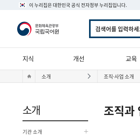
이 누리집은 대한민국 공식 전자정부 누리집입니다.
통
합
검
색
주
지식
개선
교육
메
뉴
현
Home
소개
조직·사업 소개
바로가기
재
위
치:
소개
조직과 
기관 소개