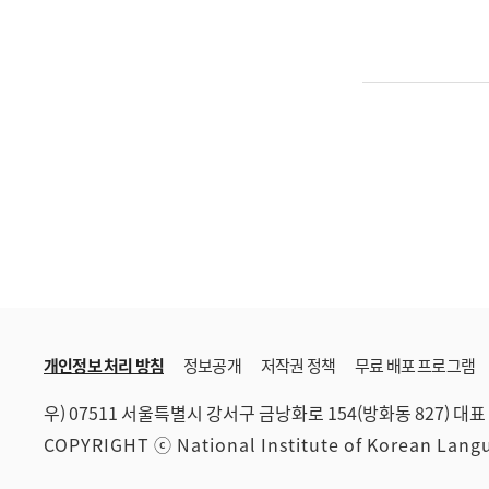
개인정보 처리 방침
정보공개
저작권 정책
무료 배포 프로그램
우) 07511 서울특별시 강서구 금낭화로 154(방화동 827)
대표 
COPYRIGHT ⓒ National Institute of Korean Lan