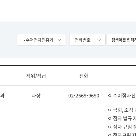
- 수어점자진흥과
전화번호
직위/직급
전화
과
과장
02-2669-9690
ㅇ 수어점자진
ㅇ 국회, 조직 
ㅇ 점자 법규 
ㅇ 점자 규범 
ㅇ 점자교원 