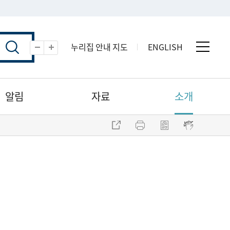
누리집 안내 지도
ENGLISH
전체 
축소
확대
알림
자료
소개
주소 복사
프린트
점자파일 내려받기
점자뷰어 보