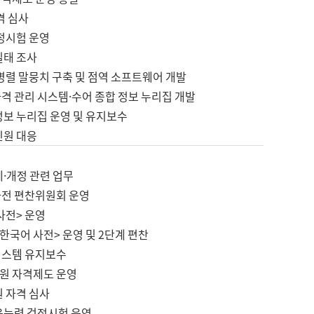
격 심사
검정시험 운영
실태 조사
병렬 말뭉치 구축 및 점역 소프트웨어 개발
격 관리 시스템·수어 종합 정보 누리집 개발
정보 누리집 운영 및 유지보수
민원 대응
제·개정 관련 업무
사전 편찬위원회 운영
사전> 운영
한국어 사전> 운영 및 2단계 편찬
시스템 유지보수
원 자격제도 운영
원 자격 심사
육능력 검정시험 운영