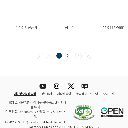
수어점자진흥과
공무직
02-2669-9661
첫 페이지
이전 페이지
다음 페이지
마지막 페이지
1
2
Youtube
Instagram
Twitter
blog
개인정보 처리 방침
정보공개
저작권 정책
무료 배포 프로그램
오시는 길
바로 가기
문체부와 소속기관
우) 07511 서울특별시 강서구 금낭화로 154(방화
동 827)
대표 전화: 02-2669-9775(평일 9~12시, 13~18
시)
COPYRIGHT ⓒ National Institute of
Korean Language ALL RIGHTS RESERVED.