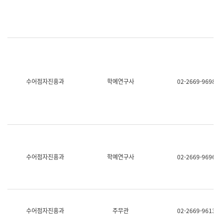
명,
교
직
육
위/
연
직
수
급,
과
전
어
화,
문
담
연
당
구
수어점자진흥과
학예연구사
02-2669-9698
업
실
무)
어
문
연
구
과
어
문
연
수어점자진흥과
학예연구사
02-2669-9696
구
과
(사
전
팀)
언
어
수어점자진흥과
주무관
02-2669-9613
정