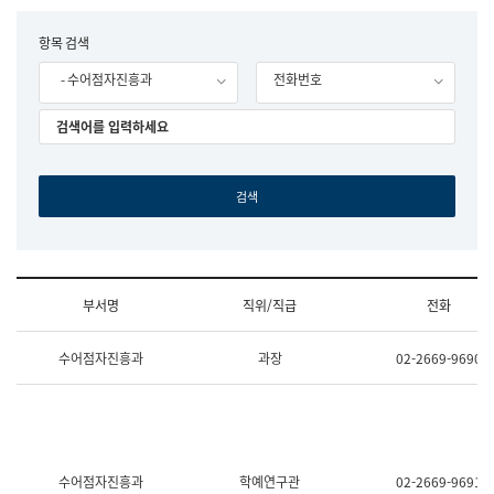
립
국
F
항목 검색
어
o
원
- 수어점자진흥과
전화번호
r
조
m
직
도
국
어
원
원
장
기
획
연
수
부서명
직위/직급
전화
부
기
조
획
수어점자진흥과
과장
02-2669-9690
직
운
및
영
업
과
무
공
소
공
개
언
(부
어
수어점자진흥과
학예연구관
02-2669-9691
서
과