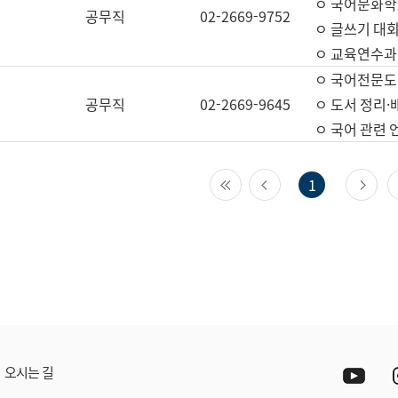
ㅇ 국어문화학
공무직
02-2669-9752
ㅇ 글쓰기 대회
ㅇ 교육연수과
ㅇ 국어전문도
공무직
02-2669-9645
ㅇ 도서 정리·
ㅇ 국어 관련
첫 페이지
이전 페이지
다
1
Yout
오시는 길