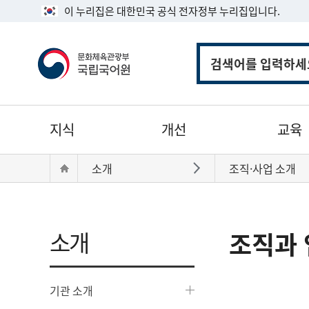
이 누리집은 대한민국 공식 전자정부 누리집입니다.
통
합
검
색
주
지식
개선
교육
메
뉴
현
Home
소개
조직·사업 소개
바로가기
재
위
치:
소개
조직과 
기관 소개