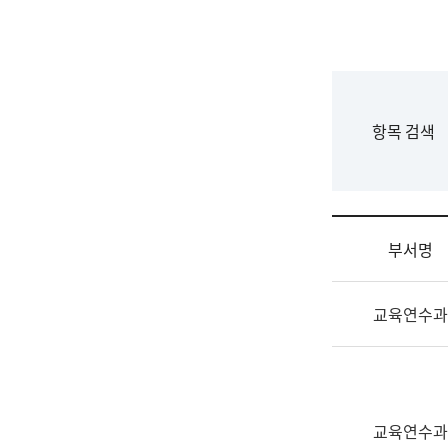
국
립
국
어
원
F
항목 검색
조
o
직
r
도
m
국
어
부서명
원
원
조
장
교육연수과
직
기
및
획
업
연
무
수
소
부
교육연수과
개
기