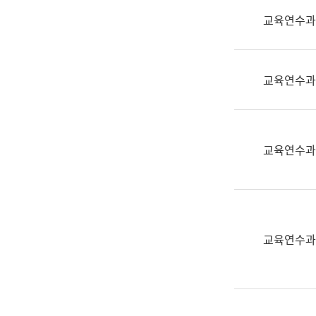
실
교육연수과
어
문
연
구
교육연수과
과
어
문
연
교육연수과
구
과
(사
전
팀)
교육연수과
언
어
정
보
과