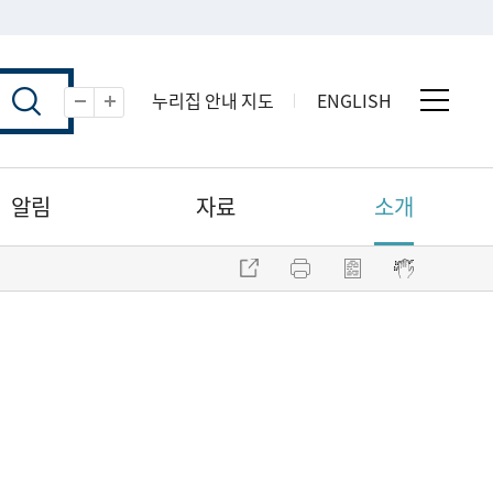
누리집 안내 지도
ENGLISH
전체 
축소
확대
알림
자료
소개
주소 복사
프린트
점자파일 내려받기
점자뷰어 보