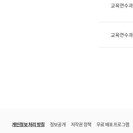
한
교육연수과
국
어
진
흥
교육연수과
과
수
어
점
자
진
흥
과
개인정보 처리 방침
정보공개
저작권 정책
무료 배포 프로그램