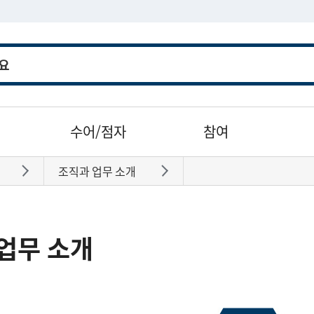
수어/점자
참여
조직과 업무 소개
바로가기
바로가기
업무 소개