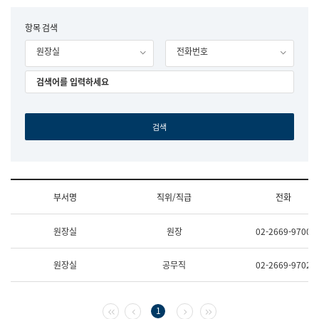
립
국
F
항목 검색
어
o
원
원장실
전화번호
r
조
m
직
도
국
어
원
원
장
기
획
연
수
부서명
직위/직급
전화
부
기
조
획
원장실
원장
02-2669-9700
직
운
및
영
업
과
원장실
공무직
02-2669-9702
무
공
소
공
개
언
(부
어
첫 페이지
이전 페이지
다음 페이지
마지막 페이지
1
서
과