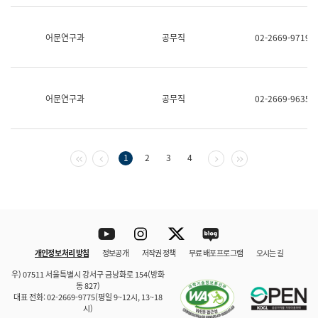
보
과
한
어문연구과
공무직
02-2669-9719
국
어
진
흥
과
어문연구과
공무직
02-2669-9635
수
어
점
자
진
첫 페이지
이전 페이지
다음 페이지
마지막 페이지
1
2
3
4
흥
과
Youtube
Instagram
Twitter
blog
개인정보 처리 방침
정보공개
저작권 정책
무료 배포 프로그램
오시는 길
바로 가기
문체부와 소속기관
우) 07511 서울특별시 강서구 금낭화로 154(방화
동 827)
대표 전화: 02-2669-9775(평일 9~12시, 13~18
시)