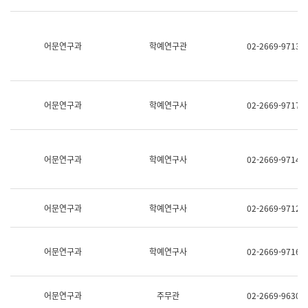
명,
교
직
육
위/
연
직
어문연구과
학예연구관
02-2669-9713
수
급,
과
전
어
화,
문
담
연
당
구
어문연구과
학예연구사
02-2669-9717
업
실
무)
어
문
연
어문연구과
학예연구사
02-2669-9714
구
과
어
문
어문연구과
학예연구사
02-2669-9712
연
구
과
(사
어문연구과
학예연구사
02-2669-9716
전
팀)
언
어
어문연구과
주무관
02-2669-9630
정