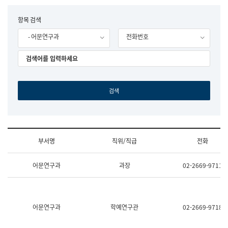
립
국
F
항목 검색
어
o
원
- 어문연구과
전화번호
r
조
m
직
도
국
어
원
원
장
기
획
연
수
부서명
직위/직급
전화
부
기
조
획
어문연구과
과장
02-2669-9711
직
운
및
영
업
과
무
공
소
공
어문연구과
학예연구관
02-2669-9718
개
언
(부
어
서
과