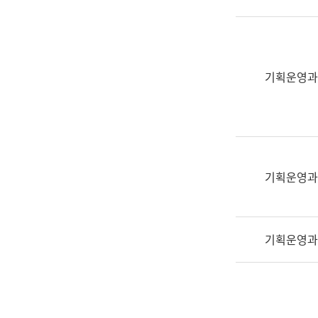
실
어
문
연
구
기획운영과
과
어
문
연
구
과
기획운영과
(사
전
팀)
기획운영과
언
어
정
보
과