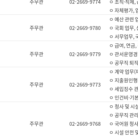
주무관
02-2669-9774
ㅇ 조직·직제,
ㅇ 자체평가,
ㅇ 예산 관련 
주무관
02-2669-9780
ㅇ 국회 업무
ㅇ 서무업무,
ㅇ 급여, 연금
주무관
02-2669-9779
ㅇ 관서운영경비
ㅇ 공무직 퇴직
ㅇ 계약 업무(
ㅇ 지출원인행위
주무관
02-2669-9773
ㅇ 세입징수 
ㅇ 인건비·기
ㅇ 청사 및 시
ㅇ 공무직 관리
주무관
02-2669-9768
ㅇ 국어원 청
ㅇ 시설 안전 