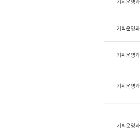
기획운영과
(부
획
서
운
명,
영
직
기획운영과
과
위/
공
직
공
급,
언
기획운영과
전
어
화,
과
담
교
당
육
기획운영과
업
연
무)
수
과
어
문
기획운영과
연
구