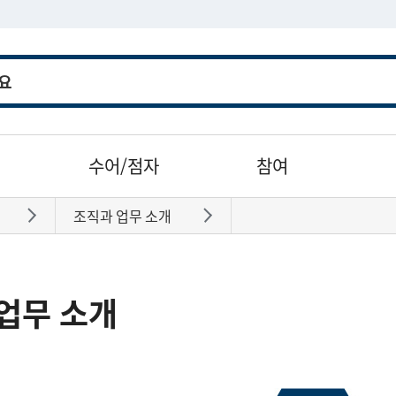
수어/점자
참여
조직과 업무 소개
바로가기
바로가기
업무 소개