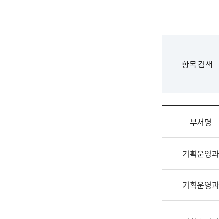
국
립
국
어
원
F
항목 검색
조
o
직
r
도
m
국
어
부서명
원
원
조
장
기획운영과
직
기
및
획
업
연
기획운영과
무
수
소
부
개
기