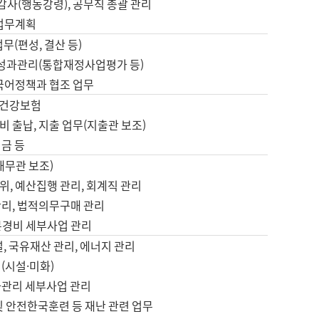
 감사(행동강령), 공무직 총괄 관리
 업무계획
업무(편성, 결산 등)
, 성과관리(통합재정사업평가 등)
 국어정책과 협조 업무
, 건강보험
 출납, 지출 업무(지출관 보조)
금 등
재무관 보조)
, 예산집행 관리, 회계직 관리
관리, 법적의무구매 관리
본경비 세부사업 관리
설, 국유재산 관리, 에너지 관리
(시설·미화)
사관리 세부사업 관리
및 안전한국훈련 등 재난 관련 업무