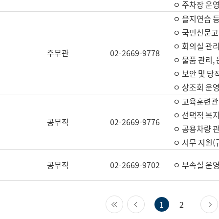
ㅇ 주차장 운
ㅇ 을지연습 
ㅇ 국민신문고,
ㅇ 회의실 관리
주무관
02-2669-9778
ㅇ 물품 관리,
ㅇ 보안 및 당
ㅇ 상조회 운
ㅇ 교육훈련관
ㅇ 선택적 복지
공무직
02-2669-9776
ㅇ 공용차량 관
ㅇ 서무 지원(
공무직
02-2669-9702
ㅇ 부속실 운
첫 페이지
이전 페이지
1
2