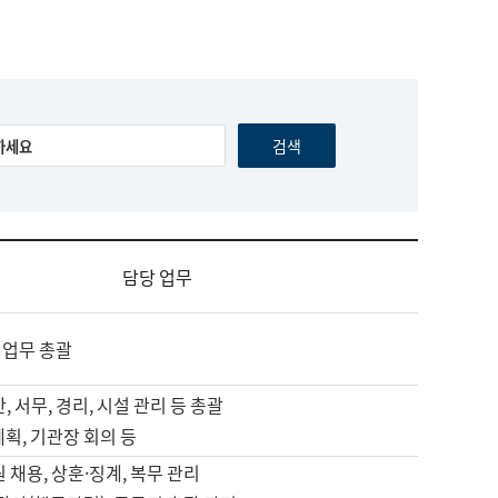
담당 업무
 업무 총괄
, 서무, 경리, 시설 관리 등 총괄
계획, 기관장 회의 등
원 채용, 상훈·징계, 복무 관리