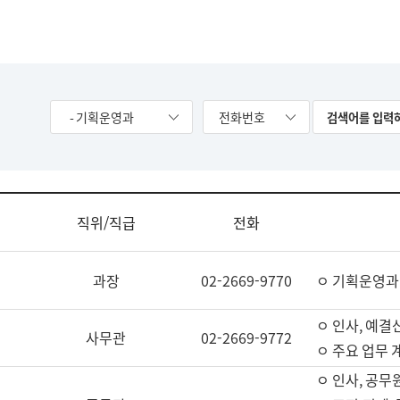
- 기획운영과
전화번호
직위/직급
전화
과장
02-2669-9770
ㅇ 기획운영과
ㅇ 인사, 예결산
사무관
02-2669-9772
ㅇ 주요 업무 
ㅇ 인사, 공무