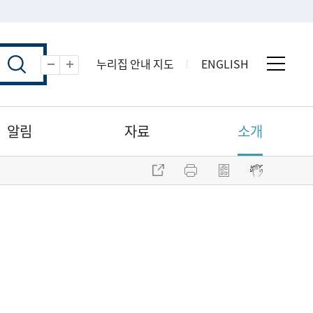
누리집 안내 지도
ENGLISH
전체 
축소
확대
알림
자료
소개
주소 복사
프린트
점자파일 내려받기
점자뷰어 보