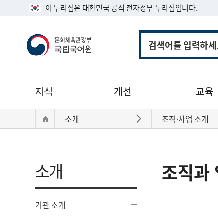
이 누리집은 대한민국 공식 전자정부 누리집입니다.
통
합
검
색
주
지식
개선
교육
메
뉴
현
Home
소개
조직·사업 소개
바로가기
재
위
치:
소개
조직과 
기관 소개