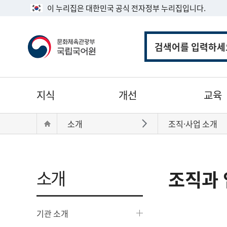
이 누리집은 대한민국 공식 전자정부 누리집입니다.
통
합
검
색
주
지식
개선
교육
메
뉴
현
Home
소개
조직·사업 소개
바로가기
재
위
치:
소개
조직과 
기관 소개