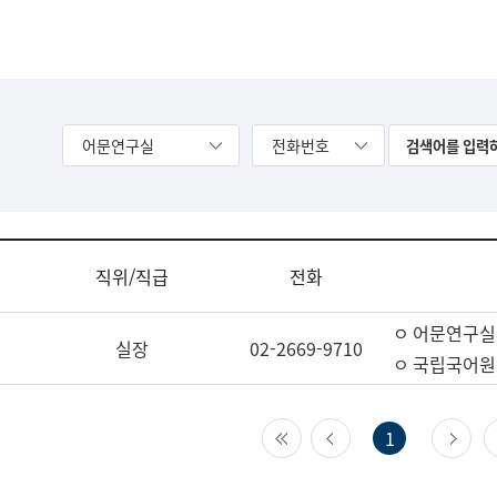
어문연구실
전화번호
직위/직급
전화
ㅇ 어문연구실
실장
02-2669-9710
ㅇ 국립국어원
첫 페이지
이전 페이지
다
1