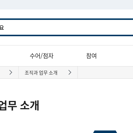
수어/점자
참여
조직과 업무 소개
바로가기
바로가기
업무 소개