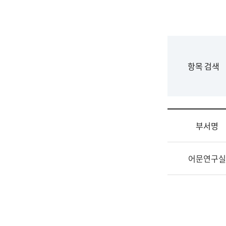
국
립
국
어
원
F
항목 검색
조
o
직
r
도
m
국
어
부서명
원
원
조
장
어문연구실
직
기
및
획
업
연
무
수
소
부
개
기