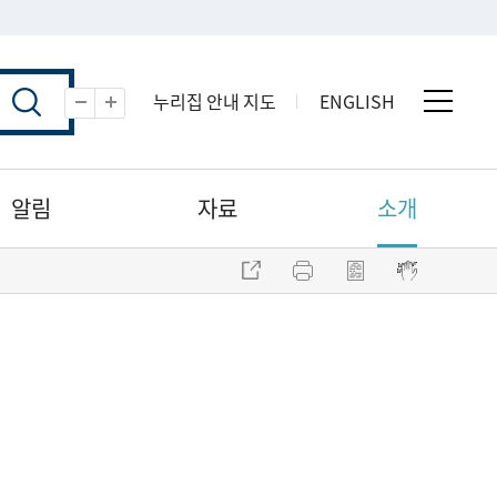
누리집 안내 지도
ENGLISH
전체 
축소
확대
알림
자료
소개
주소 복사
프린트
점자파일 내려받기
점자뷰어 보