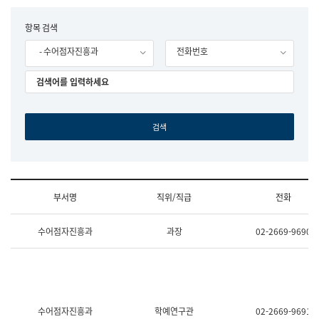
립
국
F
항목 검색
어
o
원
- 수어점자진흥과
전화번호
r
조
m
직
도
국
어
원
원
장
기
획
연
수
부서명
직위/직급
전화
부
기
조
획
수어점자진흥과
과장
02-2669-9690
직
운
및
영
업
과
무
공
소
공
개
언
(부
어
수어점자진흥과
학예연구관
02-2669-9691
서
과