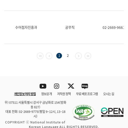
수어점자진흥과
공무직
02-2669-9661
첫 페이지
이전 페이지
다음 페이지
마지막 페이지
1
2
Youtube
Instagram
Twitter
blog
개인정보 처리 방침
정보공개
저작권 정책
무료 배포 프로그램
오시는 길
바로 가기
문체부와 소속기관
우) 07511 서울특별시 강서구 금낭화로 154(방화
동 827)
대표 전화: 02-2669-9775(평일 9~12시, 13~18
시)
COPYRIGHT ⓒ National Institute of
Korean Language ALL RIGHTS RESERVED.