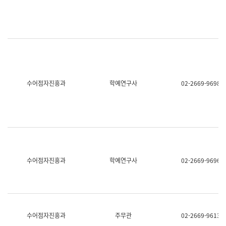
명,
교
직
육
위/
연
직
수
급,
과
전
어
화,
문
담
연
당
구
수어점자진흥과
학예연구사
02-2669-9698
업
실
무)
어
문
연
구
과
어
문
연
수어점자진흥과
학예연구사
02-2669-9696
구
과
(사
전
팀)
언
어
수어점자진흥과
주무관
02-2669-9613
정