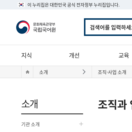
이 누리집은 대한민국 공식 전자정부 누리집입니다.
통
합
검
색
주
지식
개선
교육
메
뉴
현
Home
소개
조직·사업 소개
바로가기
재
위
치:
소개
조직과 
기관 소개