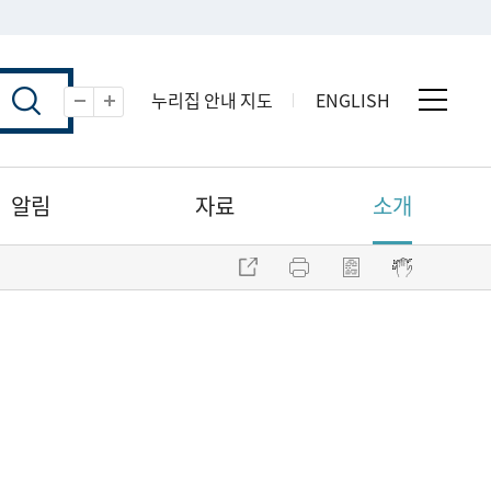
누리집 안내 지도
ENGLISH
전체 
축소
확대
알림
자료
소개
주소 복사
프린트
점자파일 내려받기
점자뷰어 보