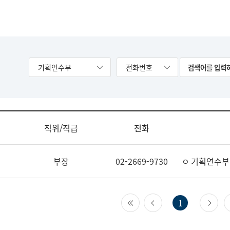
기획연수부
전화번호
직위/직급
전화
부장
02-2669-9730
ㅇ 기획연수부
첫 페이지
이전 페이지
다
1