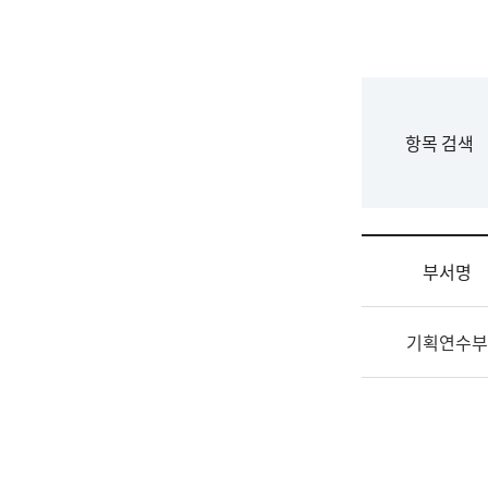
국
립
국
어
원
F
항목 검색
조
o
직
r
도
m
국
어
부서명
원
원
조
장
기획연수부
직
기
및
획
업
연
무
수
소
부
개
기