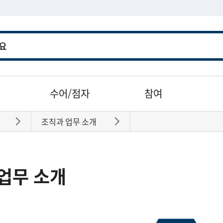
수어/점자
참여
조직과 업무 소개
바로가기
바로가기
업무 소개