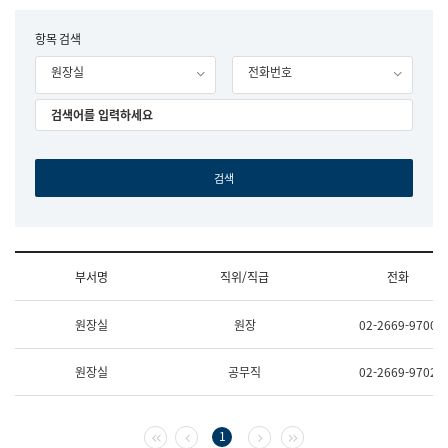
립
국
F
항목 검색
어
o
원
원장실
전화번호
r
조
m
직
도
국
어
원
원
장
기
획
연
수
부서명
직위/직급
전화
부
기
조
획
원장실
원장
02-2669-9700
직
운
및
영
업
과
원장실
공무직
02-2669-9702
무
공
소
공
개
언
(부
어
첫 페이지
이전 페이지
다음 페이지
마지막 페이지
1
서
과