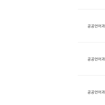
(부
획
서
운
명,
영
직
과
위/
공공언어과
공
직
공
급,
언
전
어
화,
과
담
교
공공언어과
당
육
업
연
무)
수
과
어
문
공공언어과
연
구