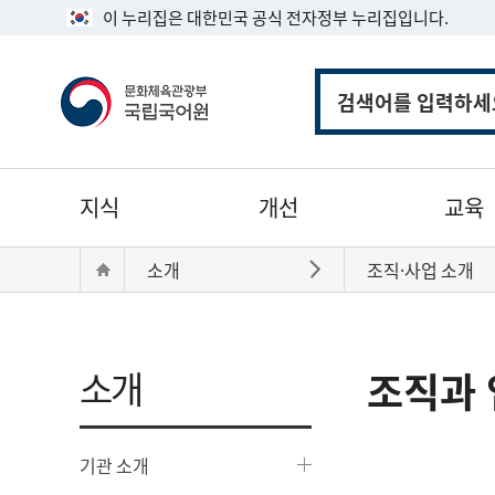
이 누리집은 대한민국 공식 전자정부 누리집입니다.
통
합
검
색
주
지식
개선
교육
메
뉴
현
Home
소개
조직·사업 소개
바로가기
재
위
치:
소개
조직과 
기관 소개