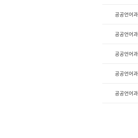
실
어
공공언어과
문
연
구
공공언어과
과
어
문
공공언어과
연
구
공공언어과
과
(사
전
공공언어과
팀)
언
어
정
보
과