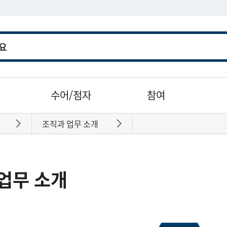
수어/점자
참여
조직과 업무 소개
바로가기
바로가기
업무 소개