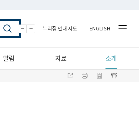
누리집 안내 지도
ENGLISH
전체 
축소
확대
알림
자료
소개
주소 복사
프린트
점자파일 내려받기
점자뷰어 보