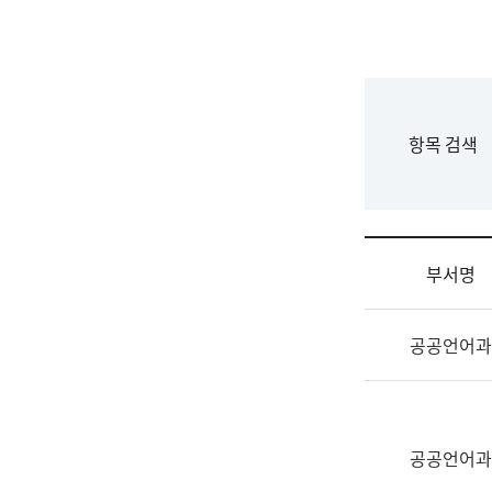
국
립
국
어
원
F
항목 검색
조
o
직
r
도
m
국
어
부서명
원
원
조
장
공공언어과
직
기
및
획
업
연
무
수
소
공공언어과
부
개
기