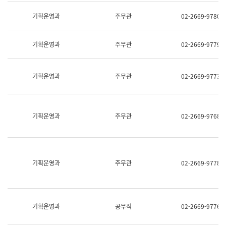
명,
교
직
기획운영과
주무관
02-2669-9780
육
위/
연
직
수
급,
과
기획운영과
주무관
02-2669-9779
전
어
화,
문
담
연
당
기획운영과
주무관
02-2669-9773
구
업
실
무)
어
문
연
기획운영과
주무관
02-2669-9768
구
과
어
문
연
구
기획운영과
주무관
02-2669-9778
과
(사
전
팀)
언
기획운영과
공무직
02-2669-9776
어
정