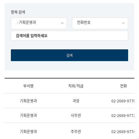
립
국
F
항목 검색
어
o
원
- 기획운영과
전화번호
r
조
m
직
도
국
어
원
원
장
기
획
연
수
부서명
직위/직급
전화
부
기
조
획
기획운영과
과장
02-2669-9770
직
운
및
영
업
과
기획운영과
사무관
02-2669-9772
무
공
소
공
개
언
기획운영과
주무관
02-2669-9774
(부
어
서
과