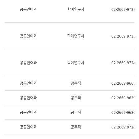
명,
교
공공언어과
학예연구사
02-2669-9738
직
육
위/
연
직
수
급,
과
전
어
공공언어과
학예연구사
02-2669-9733
화,
문
담
연
당
구
업
실
무)
어
공공언어과
학예연구사
02-2669-9724
문
연
구
과
공공언어과
공무직
02-2669-9667
어
문
연
공공언어과
공무직
02-2669-9639
구
과
(사
공공언어과
공무직
02-2669-9680
전
팀)
언
공공언어과
공무직
02-2669-9728
어
정