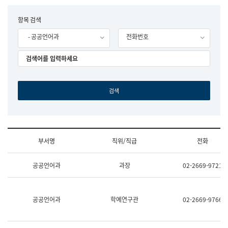
립
국
F
항목 검색
어
o
원
- 공공언어과
전화번호
r
조
m
직
도
국
어
원
원
장
기
획
연
수
부서명
직위/직급
전화
부
기
조
획
공공언어과
과장
02-2669-9721
직
운
및
영
업
과
무
공
공공언어과
학예연구관
02-2669-9766
소
공
개
언
(부
어
서
과