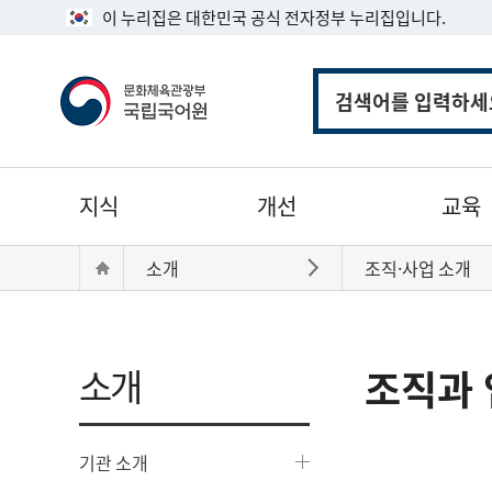
이 누리집은 대한민국 공식 전자정부 누리집입니다.
통
합
검
색
주
지식
개선
교육
메
뉴
현
Home
소개
조직·사업 소개
바로가기
재
위
치:
소개
조직과 
기관 소개