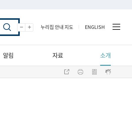
누리집 안내 지도
ENGLISH
전체 
축소
확대
알림
자료
소개
주소 복사
프린트
점자파일 내려받기
점자뷰어 보