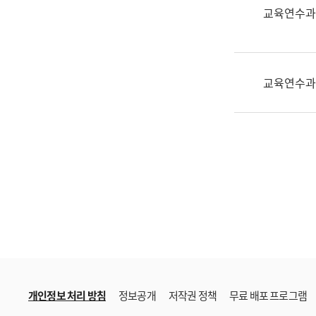
한
교육연수과
국
어
진
흥
교육연수과
과
수
어
점
자
진
흥
과
개인정보 처리 방침
정보공개
저작권 정책
무료 배포 프로그램