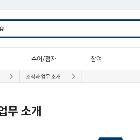
수어/점자
참여
조직과 업무 소개
바로가기
바로가기
업무 소개