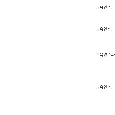
실
교육연수과
어
문
연
구
교육연수과
과
어
문
연
교육연수과
구
과
(사
전
팀)
교육연수과
언
어
정
보
과