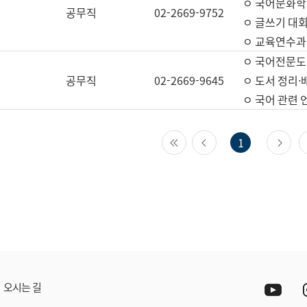
ㅇ 국어문화학
공무직
02-2669-9752
ㅇ 글쓰기 대회
ㅇ 교육연수과
ㅇ 국어전문도
공무직
02-2669-9645
ㅇ 도서 정리·
ㅇ 국어 관련
첫 페이지
이전 페이지
다
1
Yout
오시는 길