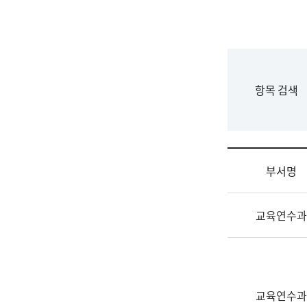
국
립
국
어
원
F
항목 검색
조
o
직
r
도
m
국
어
부서명
원
원
조
장
교육연수과
직
기
및
획
업
연
무
수
소
부
교육연수과
개
기