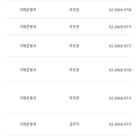
명,
교
직
기획운영과
주무관
02-2669-9780
육
위/
연
직
수
급,
과
기획운영과
주무관
02-2669-9779
전
어
화,
문
담
연
당
기획운영과
주무관
02-2669-9773
구
업
실
무)
어
문
연
기획운영과
주무관
02-2669-9768
구
과
어
문
연
구
기획운영과
주무관
02-2669-9778
과
(사
전
팀)
언
기획운영과
공무직
02-2669-9776
어
정