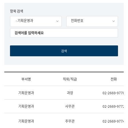
립
국
F
항목 검색
어
o
원
- 기획운영과
전화번호
r
조
m
직
도
국
어
원
원
장
기
획
연
수
부서명
직위/직급
전화
부
기
조
획
기획운영과
과장
02-2669-9770
직
운
및
영
업
과
기획운영과
사무관
02-2669-9772
무
공
소
공
개
언
기획운영과
주무관
02-2669-9774
(부
어
서
과