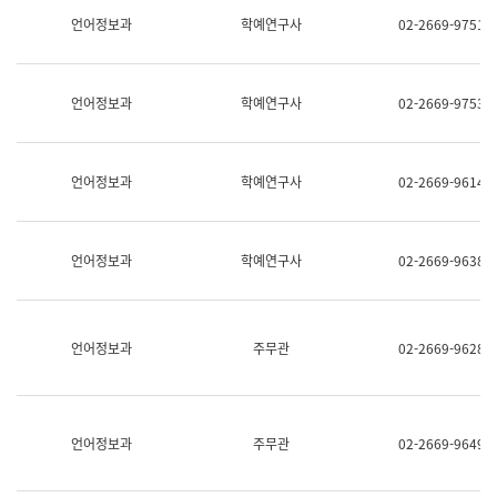
명,
교
언어정보과
학예연구사
02-2669-9751
직
육
위/
연
직
수
급,
과
언어정보과
학예연구사
02-2669-9753
전
어
화,
문
담
연
당
구
언어정보과
학예연구사
02-2669-9614
업
실
무)
어
문
연
언어정보과
학예연구사
02-2669-9638
구
과
어
문
연
언어정보과
주무관
02-2669-9628
구
과
(사
전
팀)
언어정보과
주무관
02-2669-9649
언
어
정