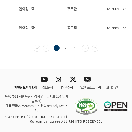
보
과
언어정보과
주무관
02-2669-9759
한
국
어
언어정보과
공무직
02-2669-9650
진
흥
과
수
첫 페이지
이전 페이지
다음 페이지
마지막 페이지
1
2
3
어
점
자
진
흥
과
Youtube
Instagram
Twitter
blog
개인정보 처리 방침
정보공개
저작권 정책
무료 배포 프로그램
오시는 길
바로 가기
문체부와 소속기관
우) 07511 서울특별시 강서구 금낭화로 154(방화
동 827)
대표 전화: 02-2669-9775(평일 9~12시, 13~18
시)
COPYRIGHT ⓒ National Institute of
Korean Language ALL RIGHTS RESERVED.