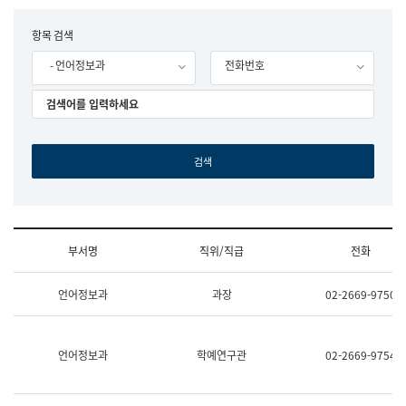
립
국
F
항목 검색
어
o
원
- 언어정보과
전화번호
r
조
m
직
도
국
어
원
원
장
기
획
연
수
부서명
직위/직급
전화
부
기
조
획
언어정보과
과장
02-2669-9750
직
운
및
영
업
과
무
공
언어정보과
학예연구관
02-2669-9754
소
공
개
언
(부
어
서
과