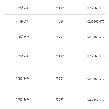
명,
교
직
기획운영과
주무관
02-2669-9780
육
위/
연
직
수
급,
과
기획운영과
주무관
02-2669-9779
전
어
화,
문
담
연
당
기획운영과
주무관
02-2669-9773
구
업
실
무)
어
문
연
기획운영과
주무관
02-2669-9768
구
과
어
문
연
구
기획운영과
주무관
02-2669-9778
과
(사
전
팀)
언
기획운영과
공무직
02-2669-9776
어
정