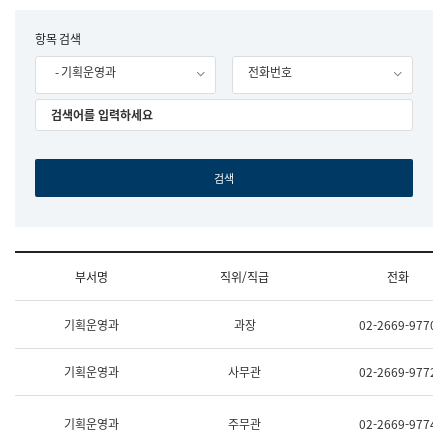
립
국
F
항목 검색
어
o
원
- 기획운영과
전화번호
r
조
m
직
도
국
어
원
원
장
기
획
연
수
부서명
직위/직급
전화
부
기
조
획
기획운영과
과장
02-2669-9770
직
운
및
영
업
과
기획운영과
사무관
02-2669-9772
무
공
소
공
개
언
기획운영과
주무관
02-2669-9774
(부
어
서
과