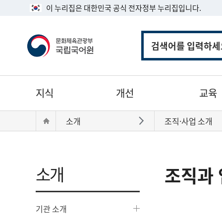
이 누리집은 대한민국 공식 전자정부 누리집입니다.
통
합
검
색
주
지식
개선
교육
메
뉴
현
Home
소개
조직·사업 소개
바로가기
재
위
치:
소개
조직과 
기관 소개