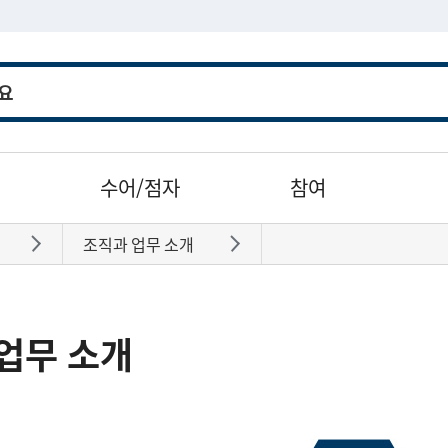
수어/점자
참여
조직과 업무 소개
바로가기
바로가기
업무 소개