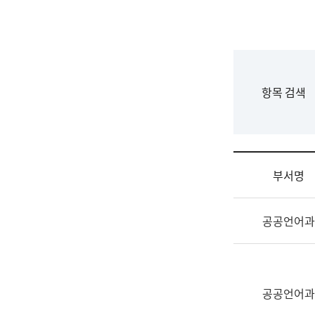
국
립
국
어
원
F
항목 검색
조
o
직
r
도
m
국
어
부서명
원
원
조
장
공공언어과
직
기
및
획
업
연
무
수
소
공공언어과
부
개
기