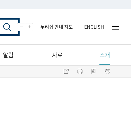
누리집 안내 지도
ENGLISH
전체 
축소
확대
알림
자료
소개
주소 복사
프린트
점자파일 내려받기
점자뷰어 보