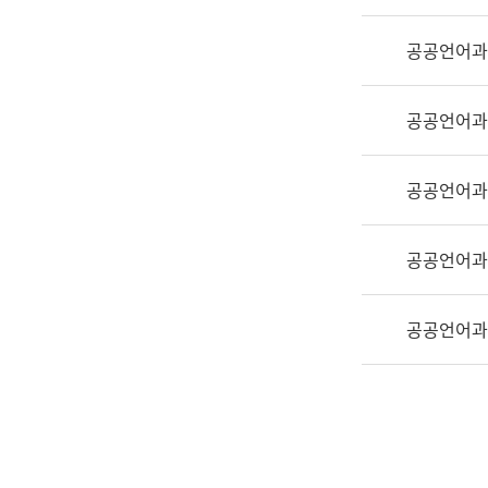
실
어
공공언어과
문
연
구
공공언어과
과
어
문
공공언어과
연
구
공공언어과
과
(사
전
공공언어과
팀)
언
어
정
보
과