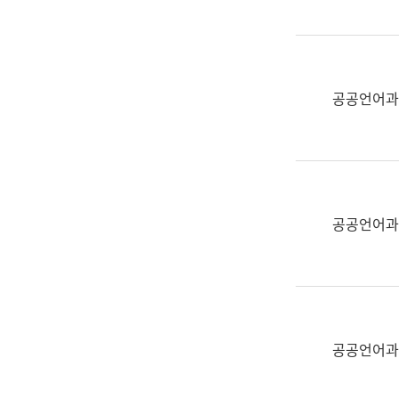
(부
획
서
운
명,
영
직
과
위/
공공언어과
공
직
공
급,
언
전
어
화,
과
담
교
공공언어과
당
육
업
연
무)
수
과
어
문
공공언어과
연
구