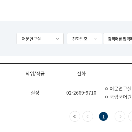
어문연구실
전화번호
직위/직급
전화
ㅇ 어문연구실
실장
02-2669-9710
ㅇ 국립국어원
첫 페이지
이전 페이지
다
1