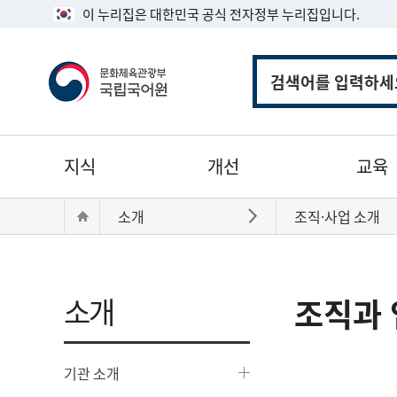
이 누리집은 대한민국 공식 전자정부 누리집입니다.
통
합
검
색
주
지식
개선
교육
메
뉴
현
Home
소개
조직·사업 소개
바로가기
재
위
치:
소개
조직과 
기관 소개