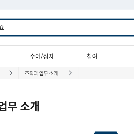
수어/점자
참여
조직과 업무 소개
바로가기
바로가기
업무 소개