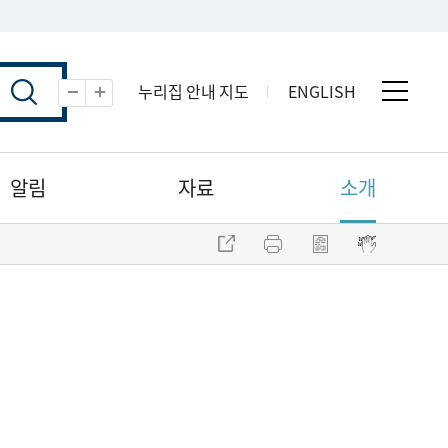
누리집 안내 지도
ENGLISH
전체 
축소
확대
알림
자료
소개
주소 복사
프린트
점자파일 내려받기
점자뷰어 보