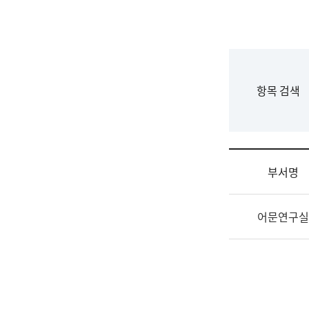
국
립
국
어
원
F
항목 검색
조
o
직
r
도
m
국
어
부서명
원
원
조
장
어문연구실
직
기
및
획
업
연
무
수
소
부
개
기