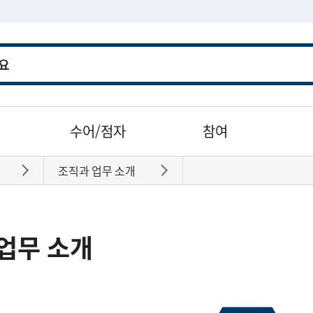
수어/점자
참여
조직과 업무 소개
바로가기
바로가기
업무 소개