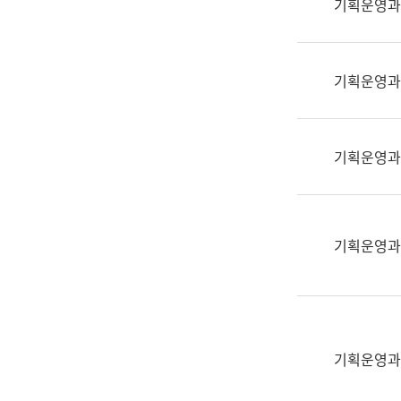
기획운영과
(부
획
서
운
명,
영
직
기획운영과
과
위/
공
직
공
급,
언
기획운영과
전
어
화,
과
담
교
당
육
기획운영과
업
연
무)
수
과
어
문
기획운영과
연
구