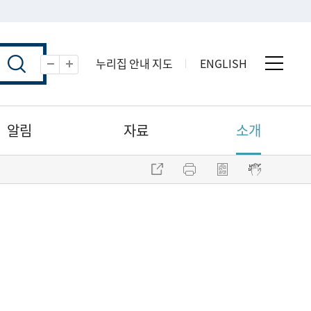
누리집 안내 지도
ENGLISH
전체 
축소
확대
알림
자료
소개
주소 복사
프린트
점자파일 내려받기
점자뷰어 보