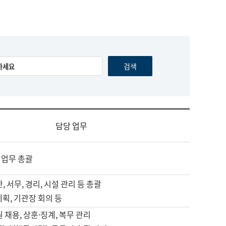
담당 업무
 업무 총괄
, 서무, 경리, 시설 관리 등 총괄
계획, 기관장 회의 등
원 채용, 상훈·징계, 복무 관리