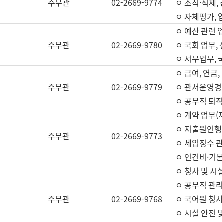
주무관
02-2669-9774
ㅇ 조직·직제,
ㅇ 자체평가,
ㅇ 예산 관련 
주무관
02-2669-9780
ㅇ 국회 업무
ㅇ 서무업무,
ㅇ 급여, 연금
주무관
02-2669-9779
ㅇ 관서운영경비
ㅇ 공무직 퇴직
ㅇ 계약 업무(
ㅇ 지출원인행위
주무관
02-2669-9773
ㅇ 세입징수 
ㅇ 인건비·기
ㅇ 청사 및 시
ㅇ 공무직 관리
주무관
02-2669-9768
ㅇ 국어원 청
ㅇ 시설 안전 