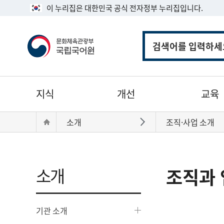
이 누리집은 대한민국 공식 전자정부 누리집입니다.
통
합
검
색
주
지식
개선
교육
메
뉴
현
Home
소개
조직·사업 소개
바로가기
재
위
치:
소개
조직과 
기관 소개