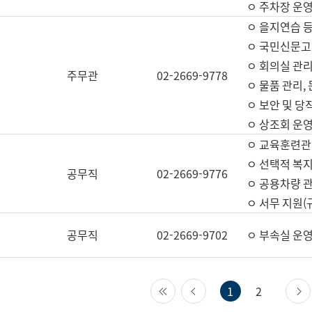
ㅇ 주차장 운
ㅇ 을지연습 
ㅇ 국민신문고,
ㅇ 회의실 관리
주무관
02-2669-9778
ㅇ 물품 관리,
ㅇ 보안 및 당
ㅇ 상조회 운
ㅇ 교육훈련관
ㅇ 선택적 복지
공무직
02-2669-9776
ㅇ 공용차량 관
ㅇ 서무 지원(
공무직
02-2669-9702
ㅇ 부속실 운
첫 페이지
이전 페이지
1
2