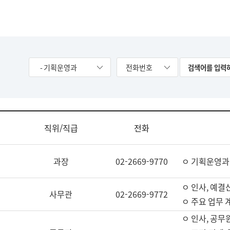
- 기획운영과
전화번호
직위/직급
전화
과장
02-2669-9770
ㅇ 기획운영과
ㅇ 인사, 예결산
사무관
02-2669-9772
ㅇ 주요 업무 
ㅇ 인사, 공무