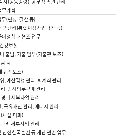
 감사(행동강령), 공무직 총괄 관리
 업무계획
업무(편성, 결산 등)
, 성과관리(통합재정사업평가 등)
 국어정책과 협조 업무
, 건강보험
 출납, 지출 업무(지출관 보조)
금 등
재무관 보조)
, 예산집행 관리, 회계직 관리
관리, 법적의무구매 관리
본경비 세부사업 관리
설, 국유재산 관리, 에너지 관리
(시설·미화)
사관리 세부사업 관리
및 안전한국훈련 등 재난 관련 업무