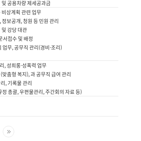
영 및 공용차량 제세공과금
등 비상계획 관련 업무
 정보공개, 청원 등 민원 관리
 및 강당 대관
 문서접수 및 배정
직 업무, 공무직 관리(경비·조리)
영
리, 성희롱·성폭력 업무
(맞춤형 복지), 과 공무직 급여 관리
리, 기록물 관리
규정 총괄, 우편물관리, 주간회의 자료 등)
영
다음 페이지
마지막 페이지