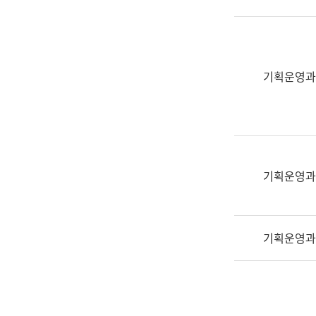
실
어
문
연
구
기획운영과
과
어
문
연
구
과
기획운영과
(사
전
팀)
기획운영과
언
어
정
보
과