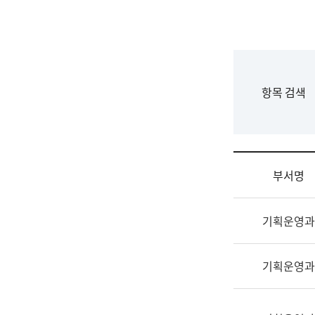
국
립
국
어
원
F
항목 검색
조
o
직
r
도
m
국
어
부서명
원
원
조
장
기획운영과
직
기
및
획
업
연
기획운영과
무
수
소
부
개
기