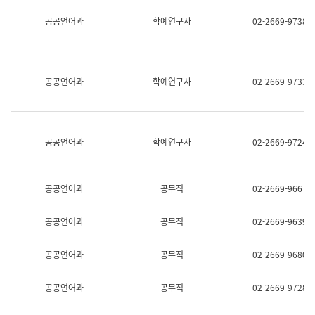
명,
교
공공언어과
학예연구사
02-2669-9738
직
육
위/
연
직
수
급,
과
전
어
공공언어과
학예연구사
02-2669-9733
화,
문
담
연
당
구
업
실
무)
어
공공언어과
학예연구사
02-2669-9724
문
연
구
과
공공언어과
공무직
02-2669-9667
어
문
연
공공언어과
공무직
02-2669-9639
구
과
(사
공공언어과
공무직
02-2669-9680
전
팀)
언
공공언어과
공무직
02-2669-9728
어
정