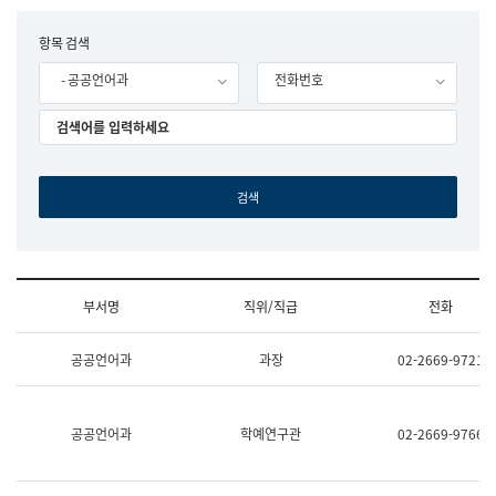
립
국
F
항목 검색
어
o
원
- 공공언어과
전화번호
r
조
m
직
도
국
어
원
원
장
기
획
연
수
부서명
직위/직급
전화
부
기
조
획
공공언어과
과장
02-2669-9721
직
운
및
영
업
과
무
공
공공언어과
학예연구관
02-2669-9766
소
공
개
언
(부
어
서
과