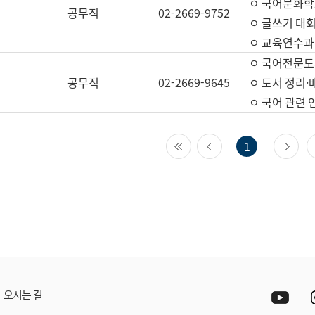
ㅇ 국어문화학
공무직
02-2669-9752
ㅇ 글쓰기 대회
ㅇ 교육연수과
ㅇ 국어전문도
공무직
02-2669-9645
ㅇ 도서 정리·
ㅇ 국어 관련
첫 페이지
이전 페이지
다
1
Yout
오시는 길