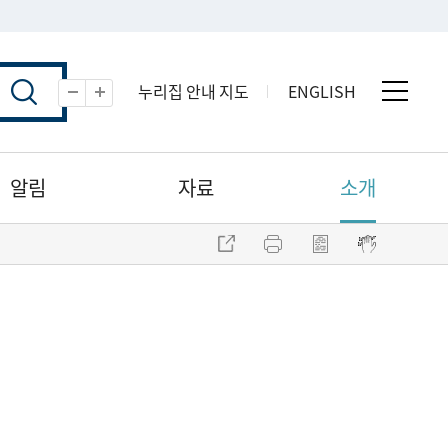
누리집 안내 지도
ENGLISH
전체 
축소
확대
알림
자료
소개
주소 복사
프린트
점자파일 내려받기
점자뷰어 보