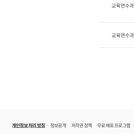
한
교육연수과
국
어
진
흥
교육연수과
과
수
어
점
자
진
흥
과
개인정보 처리 방침
정보공개
저작권 정책
무료 배포 프로그램