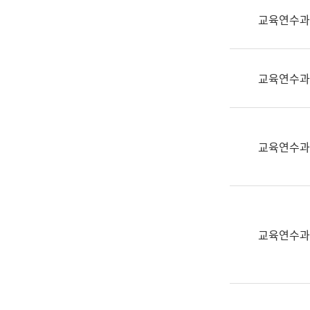
실
교육연수과
어
문
연
구
교육연수과
과
어
문
연
교육연수과
구
과
(사
전
팀)
교육연수과
언
어
정
보
과