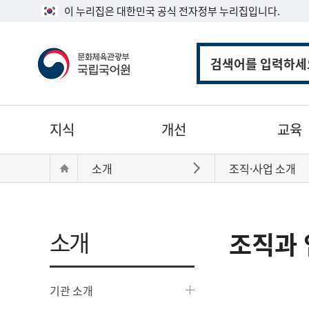
이 누리집은 대한민국 공식 전자정부 누리집입니다.
통
합
검
색
주
지식
개선
교육
메
뉴
현
Home
소개
조직·사업 소개
바로가기
재
위
치:
소개
조직과 
기관 소개