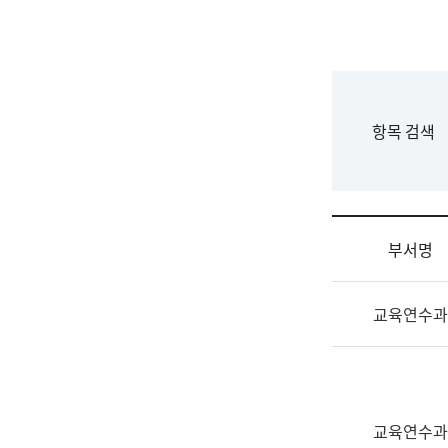
국
립
국
어
원
F
항목 검색
조
o
직
r
도
m
국
어
부서명
원
원
조
장
교육연수과
직
기
및
획
업
연
무
수
소
부
교육연수과
개
기