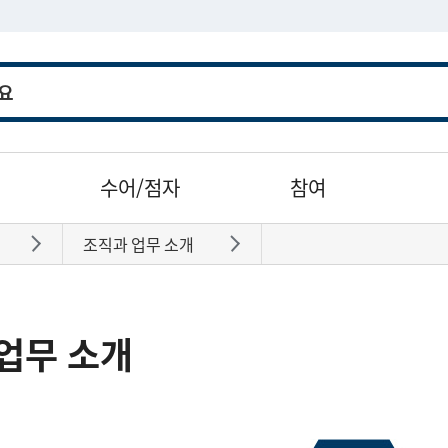
수어/점자
참여
조직과 업무 소개
바로가기
바로가기
업무 소개