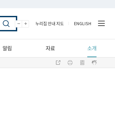
누리집 안내 지도
ENGLISH
전체 
축소
확대
알림
자료
소개
주소 복사
프린트
점자파일 내려받기
점자뷰어 보