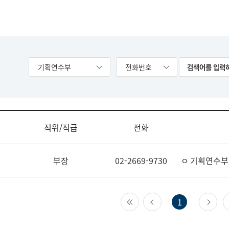
기획연수부
전화번호
직위/직급
전화
부장
02-2669-9730
ㅇ 기획연수부
첫 페이지
이전 페이지
다
1