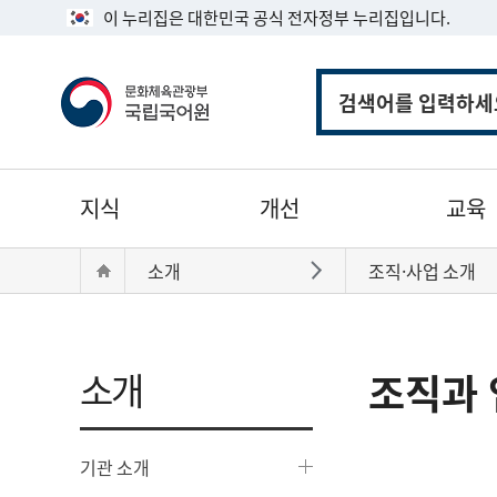
이 누리집은 대한민국 공식 전자정부 누리집입니다.
통
합
검
색
주
지식
개선
교육
메
뉴
현
Home
소개
조직·사업 소개
바로가기
재
위
치:
소개
조직과 
기관 소개