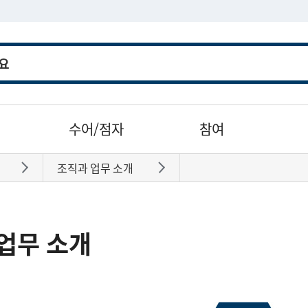
수어/점자
참여
조직과 업무 소개
바로가기
바로가기
업무 소개