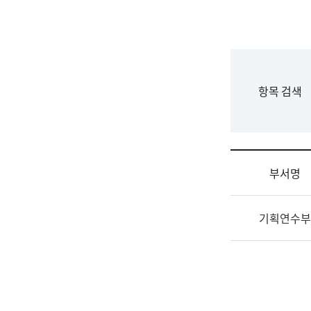
국
립
국
어
원
F
항목 검색
조
o
직
r
도
m
국
어
부서명
원
원
조
장
기획연수부
직
기
및
획
업
연
무
수
소
부
개
기