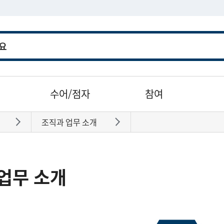
수어/점자
참여
조직과 업무 소개
바로가기
바로가기
업무 소개