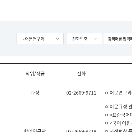
- 어문연구과
전화번호
직위/직급
전화
과장
02-2669-9711
ㅇ 어문연구과
ㅇ 어문규정 
ㅇ <표준국어
ㅇ <국어 어원
학예연구관
02-2669-9718
ㅇ 사전편찬 