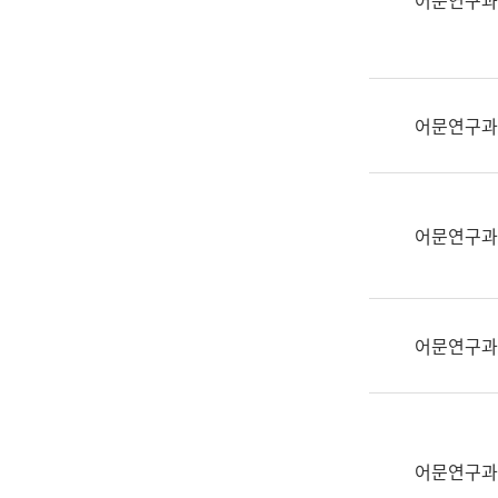
어문연구과
실
어
문
연
구
어문연구과
과
어
문
연
어문연구과
구
과
(사
전
어문연구과
팀)
언
어
정
보
어문연구과
과