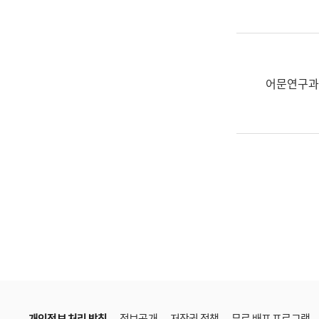
한
국
어
진
흥
어문연구과
과
수
어
점
자
진
흥
과
개인정보 처리 방침
정보공개
저작권 정책
무료 배포 프로그램