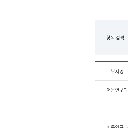
국
립
국
어
원
F
항목 검색
조
o
직
r
도
m
국
어
부서명
원
원
조
장
어문연구과
직
기
및
획
업
연
무
수
소
부
개
기
어문연구과