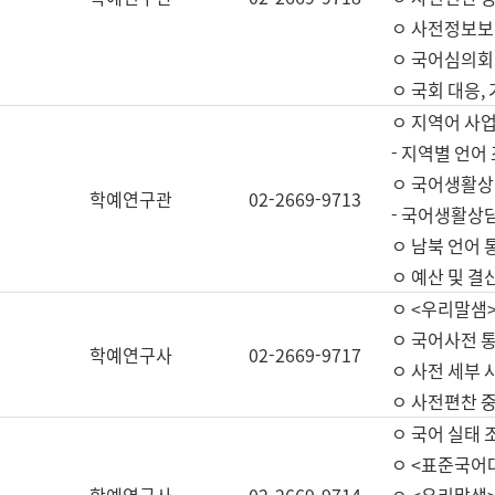
ㅇ 사전정보보
ㅇ 국어심의회
ㅇ 국회 대응,
ㅇ 지역어 사
- 지역별 언어
ㅇ 국어생활상
학예연구관
02-2669-9713
- 국어생활상담
ㅇ 남북 언어 
ㅇ 예산 및 결산(
ㅇ <우리말샘>
ㅇ 국어사전 통
학예연구사
02-2669-9717
ㅇ 사전 세부 사
ㅇ 사전편찬 
ㅇ 국어 실태 
ㅇ <표준국어