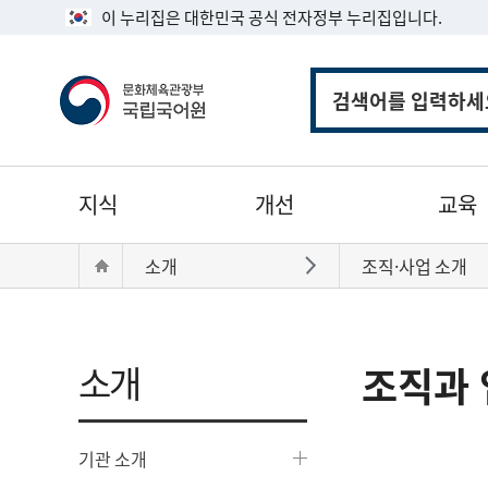
이 누리집은 대한민국 공식 전자정부 누리집입니다.
통
합
검
색
주
지식
개선
교육
메
뉴
현
Home
소개
조직·사업 소개
바로가기
재
위
치:
소개
조직과 
기관 소개