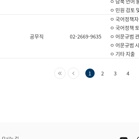
ㅇ 남북 언어 
ㅇ 민원 검토 
ㅇ 국어정책자
ㅇ 국어정책 
공무직
02-2669-9635
ㅇ 어문규범 
ㅇ 어문규범 
ㅇ 기타 지출
첫 페이지
이전 페이지
1
2
3
4
Yout
오시는 길