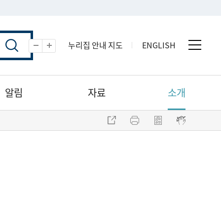
누리집 안내 지도
ENGLISH
전체 
축소
확대
알림
자료
소개
주소 복사
프린트
점자파일 내려받기
점자뷰어 보