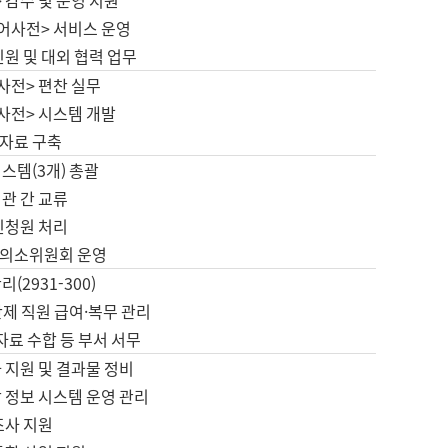
 감수 및 운영 지원
국어사전> 서비스 운영
민원 및 대외 협력 업무
사전> 편찬 실무
사전> 시스템 개발
자료 구축
스템(3개) 총괄
관 간 교류
민청원 처리
의소위원회 운영
(2931-300)
제 직원 급여·복무 관리
 자료 수합 등 부서 서무
 지원 및 결과물 정비
 정보 시스템 운영 관리
조사 지원