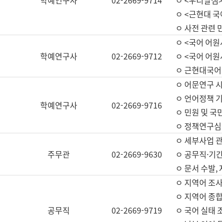
학예연구사
02-2669-9714
ㅇ <우리말샘>
ㅇ <근현대 
ㅇ 사전 관련 
ㅇ <국어 어원
학예연구사
02-2669-9712
ㅇ <국어 어원
ㅇ 근현대국어
ㅇ 어문연구 시
ㅇ 언어정책 기
학예연구사
02-2669-9716
ㅇ 민원 및 국
ㅇ 정책연구심
ㅇ 세부사업 관리
주무관
02-2669-9630
ㅇ 공무직·기간
ㅇ 문서 수발,
ㅇ 지역어 조사
ㅇ 지역어 종합
공무직
02-2669-9719
ㅇ 국어 실태 