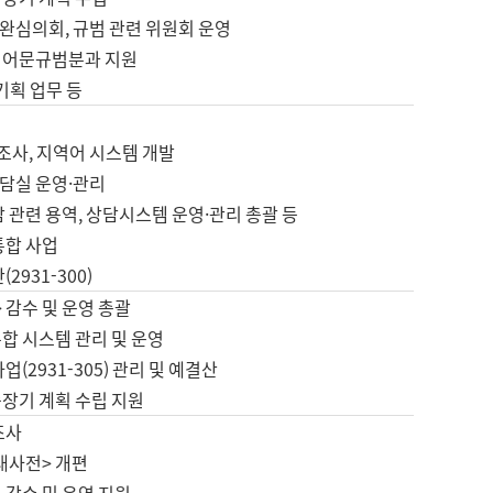
완심의회, 규범 관련 위원회 운영
 어문규범분과 지원
 기획 업무 등
업
 조사, 지역어 시스템 개발
담실 운영·관리
 관련 용역, 상담시스템 운영·관리 총괄 등
통합 사업
2931-300)
 감수 및 운영 총괄
합 시스템 관리 및 운영
업(2931-305) 관리 및 예결산
중장기 계획 수립 지원
조사
대사전> 개편