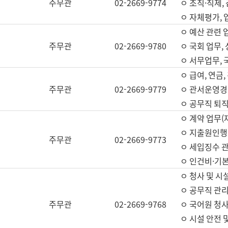
주무관
02-2669-9774
ㅇ 조직·직제,
ㅇ 자체평가,
ㅇ 예산 관련 
주무관
02-2669-9780
ㅇ 국회 업무
ㅇ 서무업무,
ㅇ 급여, 연금
주무관
02-2669-9779
ㅇ 관서운영경비
ㅇ 공무직 퇴직
ㅇ 계약 업무(
ㅇ 지출원인행위
주무관
02-2669-9773
ㅇ 세입징수 
ㅇ 인건비·기
ㅇ 청사 및 시
ㅇ 공무직 관리
주무관
02-2669-9768
ㅇ 국어원 청
ㅇ 시설 안전 