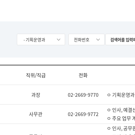
- 기획운영과
전화번호
직위/직급
전화
과장
02-2669-9770
ㅇ 기획운영과
ㅇ 인사, 예결산
사무관
02-2669-9772
ㅇ 주요 업무 
ㅇ 인사, 공무