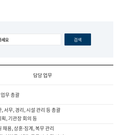
담당 업무
 업무 총괄
, 서무, 경리, 시설 관리 등 총괄
계획, 기관장 회의 등
원 채용, 상훈·징계, 복무 관리