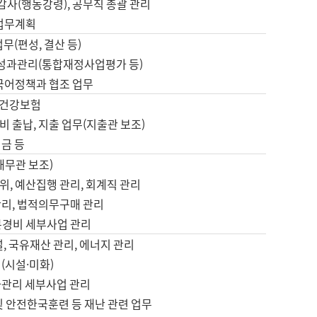
 감사(행동강령), 공무직 총괄 관리
 업무계획
업무(편성, 결산 등)
, 성과관리(통합재정사업평가 등)
 국어정책과 협조 업무
, 건강보험
 출납, 지출 업무(지출관 보조)
금 등
재무관 보조)
, 예산집행 관리, 회계직 관리
관리, 법적의무구매 관리
본경비 세부사업 관리
설, 국유재산 관리, 에너지 관리
(시설·미화)
사관리 세부사업 관리
및 안전한국훈련 등 재난 관련 업무