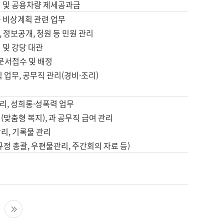
영 및 공용차량 제세공과금
등 비상계획 관련 업무
 정보공개, 청원 등 민원 관리
 및 강당 대관
 문서접수 및 배정
직 업무, 공무직 관리(경비·조리)
영
리, 성희롱·성폭력 업무
(맞춤형 복지), 과 공무직 급여 관리
리, 기록물 관리
규정 총괄, 우편물관리, 주간회의 자료 등)
영
다음 페이지
마지막 페이지