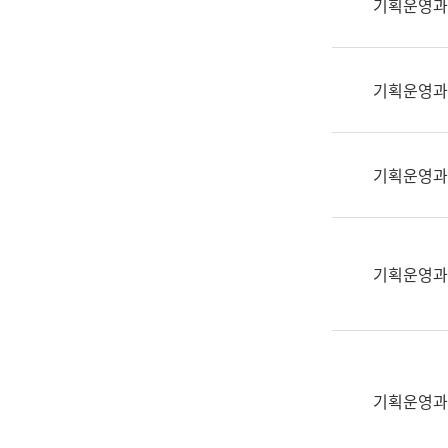
기획운영과
(부
획
서
운
명,
영
직
기획운영과
과
위/
공
직
공
급,
언
기획운영과
전
어
화,
과
담
교
당
육
기획운영과
업
연
무)
수
과
어
문
기획운영과
연
구