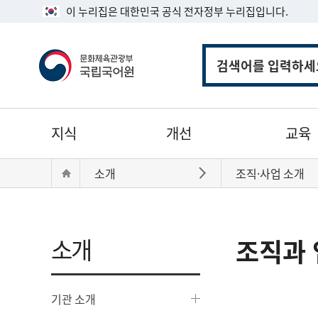
이 누리집은 대한민국 공식 전자정부 누리집입니다.
통
합
검
색
주
지식
개선
교육
메
뉴
현
Home
소개
조직·사업 소개
바로가기
재
위
치:
소개
조직과 
기관 소개