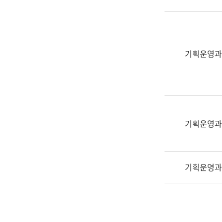
실
어
문
연
구
기획운영과
과
어
문
연
구
과
기획운영과
(사
전
팀)
기획운영과
언
어
정
보
과