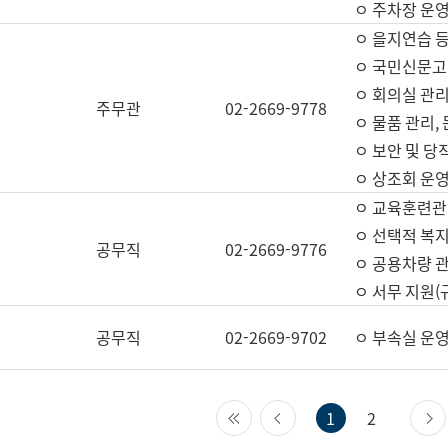
ㅇ 주차장 운
ㅇ 을지연습 
ㅇ 국민신문고,
ㅇ 회의실 관리
주무관
02-2669-9778
ㅇ 물품 관리,
ㅇ 보안 및 당
ㅇ 상조회 운
ㅇ 교육훈련관
ㅇ 선택적 복지
공무직
02-2669-9776
ㅇ 공용차량 관
ㅇ 서무 지원(
공무직
02-2669-9702
ㅇ 부속실 운
첫 페이지
이전 페이지
1
2