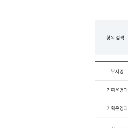
국
립
국
어
원
F
항목 검색
조
o
직
r
도
m
국
어
부서명
원
원
조
장
기획운영과
직
기
및
획
업
연
기획운영과
무
수
소
부
개
기