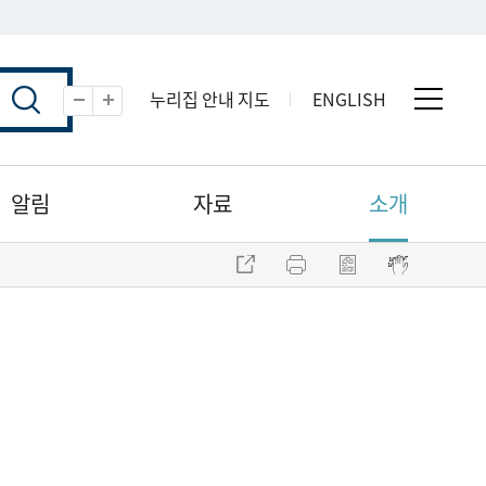
누리집 안내 지도
ENGLISH
전체 
축소
확대
알림
자료
소개
주소 복사
프린트
점자파일 내려받기
점자뷰어 보