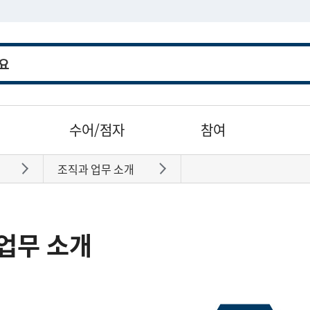
수어/점자
참여
조직과 업무 소개
바로가기
바로가기
업무 소개