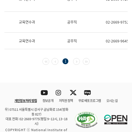
보
과
한
국
교육연수과
공무직
02-2669-9752
어
진
흥
과
교육연수과
공무직
02-2669-9645
수
어
점
자
첫 페이지
이전 페이지
다음 페이지
마지막 페이지
1
진
흥
과
Youtube
Instagram
Twitter
blog
개인정보 처리 방침
정보공개
저작권 정책
무료 배포 프로그램
오시는 길
바로 가기
문체부와 소속기관
우) 07511 서울특별시 강서구 금낭화로 154(방화
동 827)
대표 전화: 02-2669-9775(평일 9~12시, 13~18
시)
COPYRIGHT ⓒ National Institute of