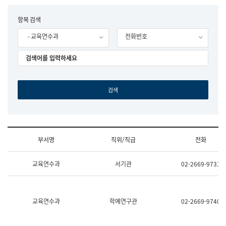
립
국
F
항목 검색
어
o
원
- 교육연수과
전화번호
r
조
m
직
도
국
어
원
원
장
기
획
연
수
부서명
직위/직급
전화
부
기
조
획
교육연수과
서기관
02-2669-9731
직
운
및
영
업
과
무
공
소
공
교육연수과
학예연구관
02-2669-9740
개
언
(부
어
서
과