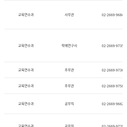
명,
교
직
육
위/
연
교육연수과
사무관
02-2669-9684
직
수
급,
과
전
어
화,
문
담
연
당
구
교육연수과
학예연구사
02-2669-9735
업
실
무)
어
문
연
구
교육연수과
주무관
02-2669-9736
과
어
문
교육연수과
주무관
02-2669-9758
연
구
과
(사
교육연수과
공무직
02-2669-9662
전
팀)
언
어
정
교육연수과
공무직
02-2669-9729