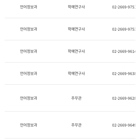
명,
교
언어정보과
학예연구사
02-2669-9751
직
육
위/
연
직
수
급,
과
언어정보과
학예연구사
02-2669-9753
전
어
화,
문
담
연
당
구
언어정보과
학예연구사
02-2669-9614
업
실
무)
어
문
연
언어정보과
학예연구사
02-2669-9638
구
과
어
문
연
언어정보과
주무관
02-2669-9628
구
과
(사
전
팀)
언어정보과
주무관
02-2669-9649
언
어
정