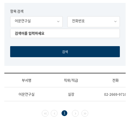
립
국
F
항목 검색
어
o
원
어문연구실
전화번호
r
조
m
직
도
국
어
원
원
장
기
획
연
수
부서명
직위/직급
전화
부
기
조
획
어문연구실
실장
02-2669-9710
직
운
및
영
업
과
무
공
첫 페이지
이전 페이지
다음 페이지
마지막 페이지
1
소
공
개
언
(부
어
서
과