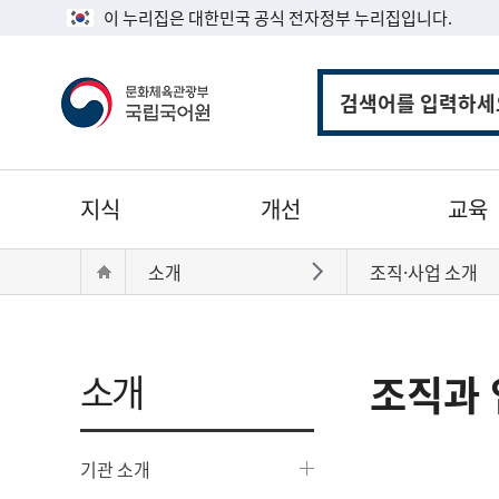
이 누리집은 대한민국 공식 전자정부 누리집입니다.
통
합
검
색
주
지식
개선
교육
메
뉴
현
Home
소개
조직·사업 소개
바로가기
재
위
치:
소개
조직과 
기관 소개