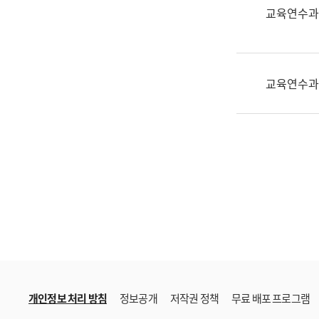
한
교육연수과
국
어
진
흥
교육연수과
과
수
어
점
자
진
흥
과
개인정보 처리 방침
정보공개
저작권 정책
무료 배포 프로그램