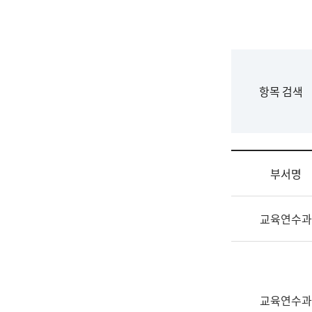
국
립
국
어
원
F
항목 검색
조
o
직
r
도
m
국
어
부서명
원
원
조
장
교육연수과
직
기
및
획
업
연
무
수
소
부
교육연수과
개
기