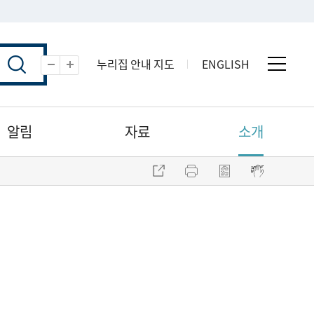
누리집 안내 지도
ENGLISH
전체 
축소
확대
알림
자료
소개
주소 복사
프린트
점자파일 내려받기
점자뷰어 보