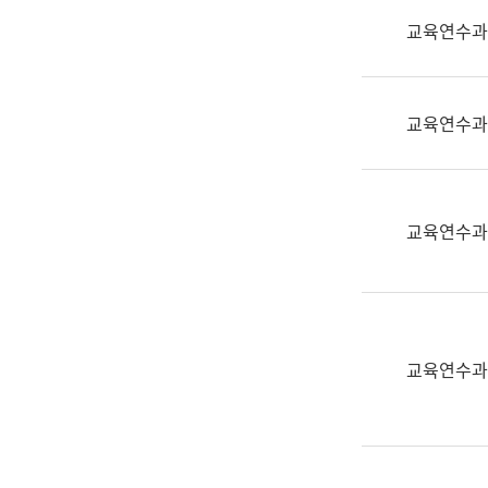
실
교육연수과
어
문
연
구
교육연수과
과
어
문
연
교육연수과
구
과
(사
전
팀)
교육연수과
언
어
정
보
과