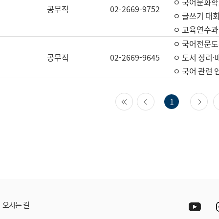
ㅇ 국어문화학
공무직
02-2669-9752
ㅇ 글쓰기 대회
ㅇ 교육연수과
ㅇ 국어전문도
공무직
02-2669-9645
ㅇ 도서 정리·
ㅇ 국어 관련
첫 페이지
이전 페이지
다
1
Yout
오시는 길