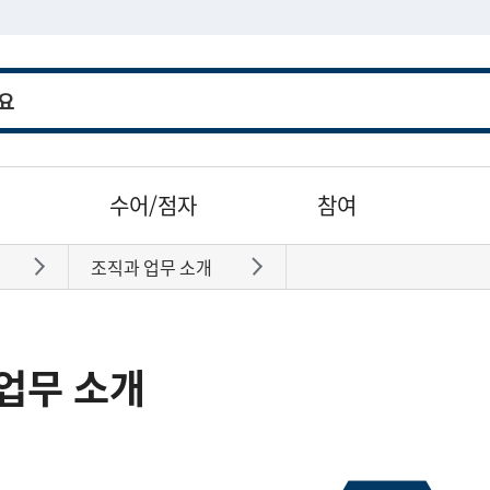
수어/점자
참여
조직과 업무 소개
바로가기
바로가기
업무 소개