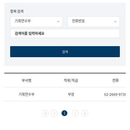
립
국
F
항목 검색
어
o
원
기획연수부
전화번호
r
조
m
직
도
국
어
원
원
장
기
획
연
수
부서명
직위/직급
전화
부
기
조
획
기획연수부
부장
02-2669-9730
직
운
및
영
업
과
무
공
첫 페이지
이전 페이지
다음 페이지
마지막 페이지
1
소
공
개
언
(부
어
서
과