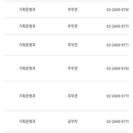
명,
교
직
기획운영과
주무관
02-2669-9780
육
위/
연
직
수
급,
과
기획운영과
주무관
02-2669-9779
전
어
화,
문
담
연
당
기획운영과
주무관
02-2669-9773
구
업
실
무)
어
문
연
기획운영과
주무관
02-2669-9768
구
과
어
문
연
구
기획운영과
주무관
02-2669-9778
과
(사
전
팀)
언
기획운영과
공무직
02-2669-9776
어
정