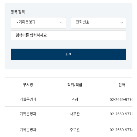
립
국
F
항목 검색
어
o
원
- 기획운영과
전화번호
r
조
m
직
도
국
어
원
원
장
기
획
연
수
부서명
직위/직급
전화
부
기
조
획
기획운영과
과장
02-2669-9770
직
운
및
영
업
과
기획운영과
사무관
02-2669-9772
무
공
소
공
개
언
기획운영과
주무관
02-2669-9774
(부
어
서
과