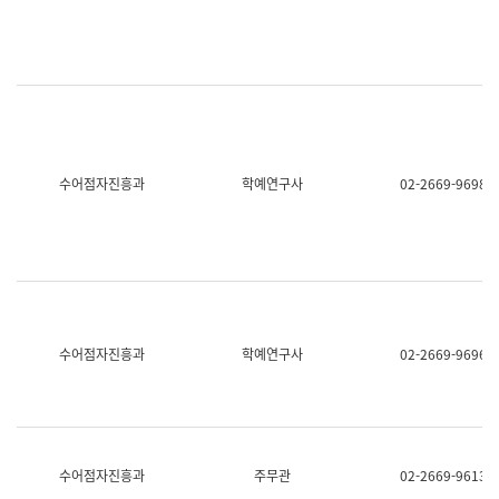
명,
교
직
육
위/
연
직
수
급,
과
전
어
화,
문
담
연
당
구
수어점자진흥과
학예연구사
02-2669-9698
업
실
무)
어
문
연
구
과
어
문
연
수어점자진흥과
학예연구사
02-2669-9696
구
과
(사
전
팀)
언
어
수어점자진흥과
주무관
02-2669-9613
정