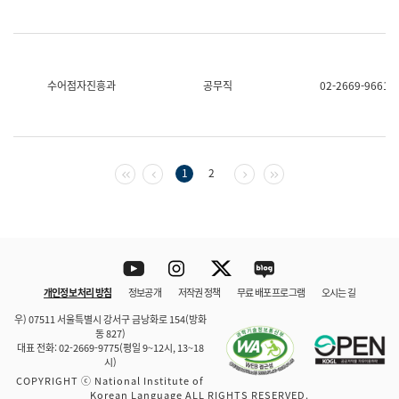
수어점자진흥과
공무직
02-2669-9661
첫 페이지
이전 페이지
다음 페이지
마지막 페이지
1
2
Youtube
Instagram
Twitter
blog
개인정보 처리 방침
정보공개
저작권 정책
무료 배포 프로그램
오시는 길
바로 가기
문체부와 소속기관
우) 07511 서울특별시 강서구 금낭화로 154(방화
동 827)
대표 전화: 02-2669-9775(평일 9~12시, 13~18
시)
COPYRIGHT ⓒ National Institute of
Korean Language ALL RIGHTS RESERVED.