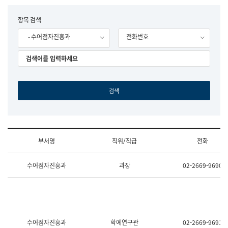
립
국
F
항목 검색
어
o
원
- 수어점자진흥과
전화번호
r
조
m
직
도
국
어
원
원
장
기
획
연
수
부서명
직위/직급
전화
부
기
조
획
수어점자진흥과
과장
02-2669-9690
직
운
및
영
업
과
무
공
소
공
개
언
(부
어
수어점자진흥과
학예연구관
02-2669-9691
서
과