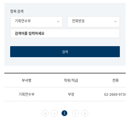
립
국
F
항목 검색
어
o
원
기획연수부
전화번호
r
조
m
직
도
국
어
원
원
장
기
획
연
수
부서명
직위/직급
전화
부
기
조
획
기획연수부
부장
02-2669-9730
직
운
및
영
업
과
무
공
첫 페이지
이전 페이지
다음 페이지
마지막 페이지
1
소
공
개
언
(부
어
서
과