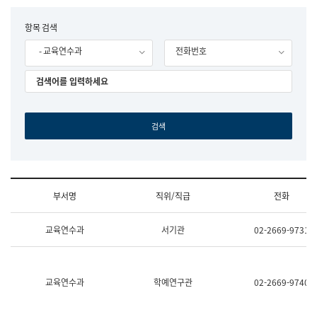
립
국
F
항목 검색
어
o
원
- 교육연수과
전화번호
r
조
m
직
도
국
어
원
원
장
기
획
연
수
부서명
직위/직급
전화
부
기
조
획
교육연수과
서기관
02-2669-9731
직
운
및
영
업
과
무
공
소
공
교육연수과
학예연구관
02-2669-9740
개
언
(부
어
서
과