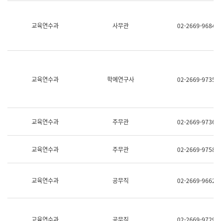
명,
교
직
육
위/
연
교육연수과
사무관
02-2669-9684
직
수
급,
과
전
어
화,
문
담
연
당
구
교육연수과
학예연구사
02-2669-9735
업
실
무)
어
문
연
구
교육연수과
주무관
02-2669-9736
과
어
문
교육연수과
주무관
02-2669-9758
연
구
과
(사
교육연수과
공무직
02-2669-9662
전
팀)
언
어
정
교육연수과
공무직
02-2669-9729