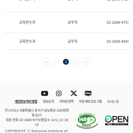
보
과
한
국
교육연수과
공무직
02-2669-9752
어
진
흥
과
교육연수과
공무직
02-2669-9645
수
어
점
자
첫 페이지
이전 페이지
다음 페이지
마지막 페이지
1
진
흥
과
Youtube
Instagram
Twitter
blog
개인정보 처리 방침
정보공개
저작권 정책
무료 배포 프로그램
오시는 길
바로 가기
문체부와 소속기관
우) 07511 서울특별시 강서구 금낭화로 154(방화
동 827)
대표 전화: 02-2669-9775(평일 9~12시, 13~18
시)
COPYRIGHT ⓒ National Institute of