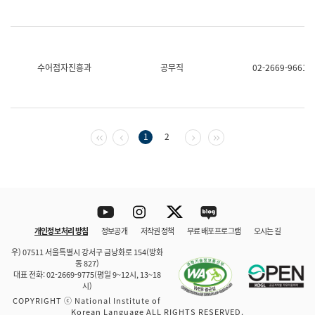
수어점자진흥과
공무직
02-2669-9661
첫 페이지
이전 페이지
다음 페이지
마지막 페이지
1
2
Youtube
Instagram
Twitter
blog
개인정보 처리 방침
정보공개
저작권 정책
무료 배포 프로그램
오시는 길
바로 가기
문체부와 소속기관
우) 07511 서울특별시 강서구 금낭화로 154(방화
동 827)
대표 전화: 02-2669-9775(평일 9~12시, 13~18
시)
COPYRIGHT ⓒ National Institute of
Korean Language ALL RIGHTS RESERVED.