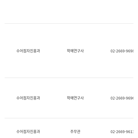
명,
교
직
육
위/
연
직
수
급,
과
전
어
화,
문
담
연
당
구
수어점자진흥과
학예연구사
02-2669-9698
업
실
무)
어
문
연
구
과
어
문
연
수어점자진흥과
학예연구사
02-2669-9696
구
과
(사
전
팀)
언
어
수어점자진흥과
주무관
02-2669-9613
정