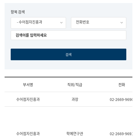
립
국
F
항목 검색
어
o
원
- 수어점자진흥과
전화번호
r
조
m
직
도
국
어
원
원
장
기
획
연
수
부서명
직위/직급
전화
부
기
조
획
수어점자진흥과
과장
02-2669-9690
직
운
및
영
업
과
무
공
소
공
개
언
(부
어
수어점자진흥과
학예연구관
02-2669-9691
서
과