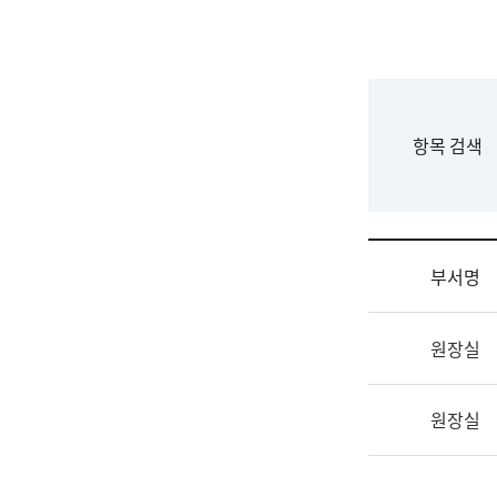
국
립
국
어
원
F
항목 검색
조
o
직
r
도
m
국
어
부서명
원
원
조
장
원장실
직
기
및
획
업
연
원장실
무
수
소
부
개
기