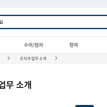
수어/점자
참여
조직과 업무 소개
바로가기
바로가기
업무 소개