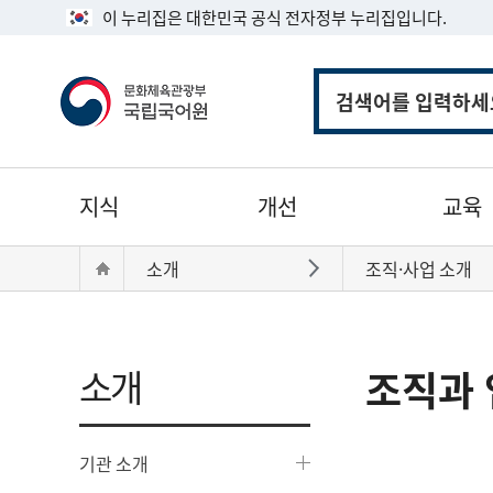
이 누리집은 대한민국 공식 전자정부 누리집입니다.
통
합
검
색
주
지식
개선
교육
메
뉴
현
Home
소개
조직·사업 소개
바로가기
재
위
치:
소개
조직과 
기관 소개