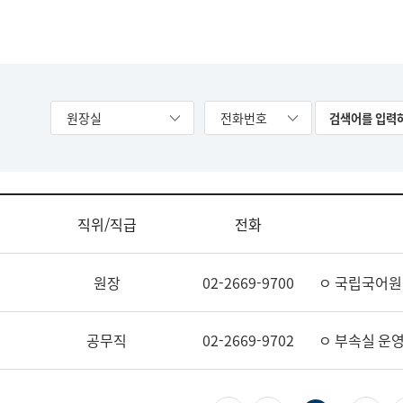
원장실
전화번호
직위/직급
전화
원장
02-2669-9700
ㅇ 국립국어원
공무직
02-2669-9702
ㅇ 부속실 운