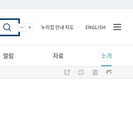
누리집 안내 지도
ENGLISH
전체 
축소
확대
알림
자료
소개
주소 복사
프린트
점자파일 내려받기
점자뷰어 보