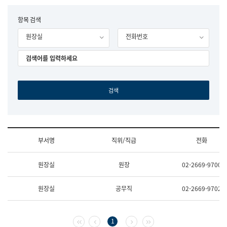
립
국
F
항목 검색
어
o
원
원장실
전화번호
r
조
m
직
도
국
어
원
원
장
기
획
연
수
부서명
직위/직급
전화
부
기
조
획
원장실
원장
02-2669-9700
직
운
및
영
업
과
원장실
공무직
02-2669-9702
무
공
소
공
개
언
(부
어
첫 페이지
이전 페이지
다음 페이지
마지막 페이지
1
서
과