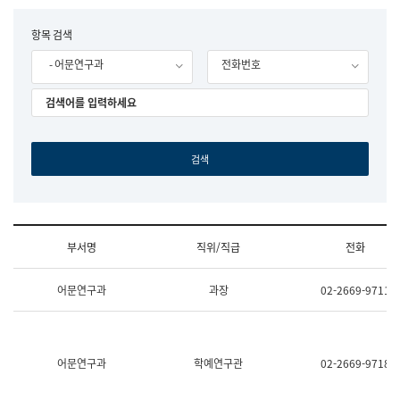
립
국
F
항목 검색
어
o
원
- 어문연구과
전화번호
r
조
m
직
도
국
어
원
원
장
기
획
연
수
부서명
직위/직급
전화
부
기
조
획
어문연구과
과장
02-2669-9711
직
운
및
영
업
과
무
공
소
공
어문연구과
학예연구관
02-2669-9718
개
언
(부
어
서
과