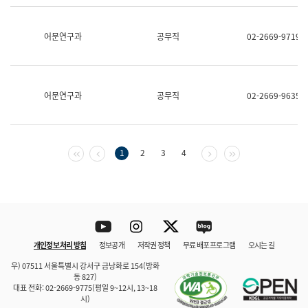
보
과
한
어문연구과
공무직
02-2669-9719
국
어
진
흥
과
어문연구과
공무직
02-2669-9635
수
어
점
자
진
첫 페이지
이전 페이지
다음 페이지
마지막 페이지
1
2
3
4
흥
과
Youtube
Instagram
Twitter
blog
개인정보 처리 방침
정보공개
저작권 정책
무료 배포 프로그램
오시는 길
바로 가기
문체부와 소속기관
우) 07511 서울특별시 강서구 금낭화로 154(방화
동 827)
대표 전화: 02-2669-9775(평일 9~12시, 13~18
시)