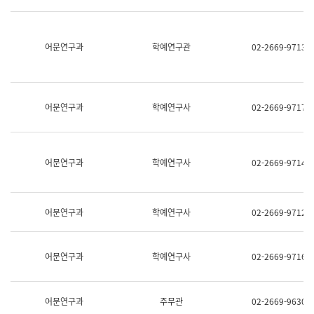
명,
교
직
육
위/
연
직
어문연구과
학예연구관
02-2669-9713
수
급,
과
전
어
화,
문
담
연
당
구
어문연구과
학예연구사
02-2669-9717
업
실
무)
어
문
연
어문연구과
학예연구사
02-2669-9714
구
과
어
문
어문연구과
학예연구사
02-2669-9712
연
구
과
(사
어문연구과
학예연구사
02-2669-9716
전
팀)
언
어
어문연구과
주무관
02-2669-9630
정