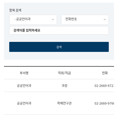
립
국
F
항목 검색
어
o
원
- 공공언어과
전화번호
r
조
m
직
도
국
어
원
원
장
기
획
연
수
부서명
직위/직급
전화
부
기
조
획
공공언어과
과장
02-2669-9721
직
운
및
영
업
과
무
공
공공언어과
학예연구관
02-2669-9766
소
공
개
언
(부
어
서
과