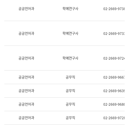
명,
교
공공언어과
학예연구사
02-2669-9738
직
육
위/
연
직
수
급,
과
전
어
공공언어과
학예연구사
02-2669-9733
화,
문
담
연
당
구
업
실
무)
어
공공언어과
학예연구사
02-2669-9724
문
연
구
과
공공언어과
공무직
02-2669-9667
어
문
연
공공언어과
공무직
02-2669-9639
구
과
(사
공공언어과
공무직
02-2669-9680
전
팀)
언
공공언어과
공무직
02-2669-9728
어
정