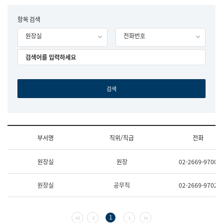
립
국
F
항목 검색
어
o
원
원장실
전화번호
r
조
m
직
도
국
어
원
원
장
기
획
연
수
부서명
직위/직급
전화
부
기
조
획
원장실
원장
02-2669-9700
직
운
및
영
업
과
원장실
공무직
02-2669-9702
무
공
소
공
개
언
(부
어
첫 페이지
이전 페이지
다음 페이지
마지막 페이지
1
서
과