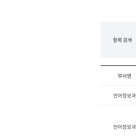
국
립
국
어
원
F
항목 검색
조
o
직
r
도
m
국
어
부서명
원
원
조
장
언어정보과
직
기
및
획
업
연
무
수
소
언어정보과
부
개
기