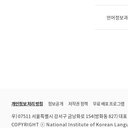
한
국
어
언어정보과
진
흥
과
수
어
점
자
진
흥
과
개인정보 처리 방침
정보공개
저작권 정책
무료 배포 프로그램
우) 07511 서울특별시 강서구 금낭화로 154(방화동 827)
대표 
COPYRIGHT ⓒ National Institute of Korean Lan