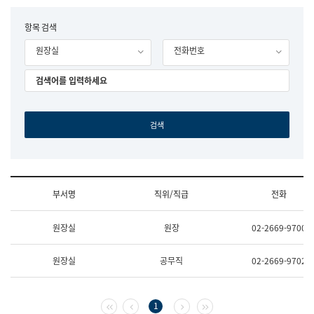
립
국
F
항목 검색
어
o
원
원장실
전화번호
r
조
m
직
도
국
어
원
원
장
기
획
연
수
부서명
직위/직급
전화
부
기
조
획
원장실
원장
02-2669-9700
직
운
및
영
업
과
원장실
공무직
02-2669-9702
무
공
소
공
개
언
(부
어
첫 페이지
이전 페이지
다음 페이지
마지막 페이지
1
서
과